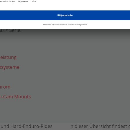
TUNG
Adventure & Offroad?
LLY Serie.
Leistung
tzsysteme
chrom
ion-Cam Mounts
- und Hard-Enduro-Rides
In dieser Übersicht findest