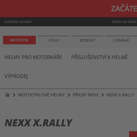
ZAČÁTE
EXPRESNÍ DODÁNÍ
PRÁVO NA VRÁCE
MOTOCYKL
CYKLO
JEZDECKÝ
LYŽAŘSKÉ
HELMY PRO MOTORKÁŘE
PŘÍSLUŠENSTVÍ K HELMĚ
VÝPRODEJ
MOTOCYKLOVÉ HELMY
PŘILBY NEXX
NEXX X.RALLY
home
NEXX X.RALLY