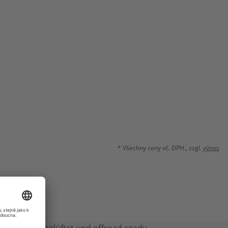
* Všechny ceny vč. DPH., zzgl.
výnos