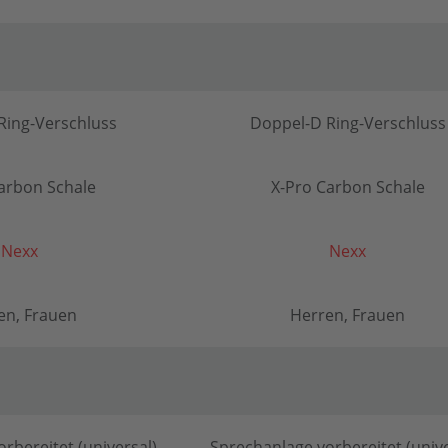
Ring-Verschluss
Doppel-D Ring-Verschluss
arbon Schale
X-Pro Carbon Schale
Nexx
Nexx
en, Frauen
Herren, Frauen
rbereitet (universal)
Sprechanlage vorbereitet (unive