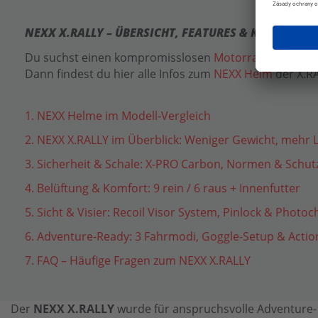
NEXX X.RALLY – ÜBERSICHT, FEATURES & KAUFBERA
Du suchst einen kompromisslosen
Motorradhelm
für 
Dann findest du hier alle Infos zum
NEXX Helm
der X.RA
1. NEXX Helme im Modell-Vergleich
2. NEXX X.RALLY im Überblick: Weniger Gewicht, mehr 
3. Sicherheit & Schale: X-PRO Carbon, Normen & Schu
4. Belüftung & Komfort: 9 rein / 6 raus + Innenfutter
5. Sicht & Visier: Recoil Visor System, Pinlock & Photo
6. Adventure-Ready: 3 Fahrmodi, Goggle-Setup & Act
7. FAQ – Häufige Fragen zum NEXX X.RALLY
Der
NEXX X.RALLY
wurde für anspruchsvolle Adventure