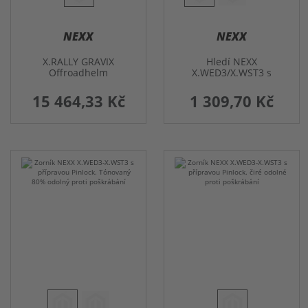
NEXX
NEXX
X.RALLY GRAVIX
Hledí NEXX
Offroadhelm
X.WED3/X.WST3 s
přípravou Pinlock.
zrcadlené
15 464,33 Kč
1 309,70 Kč