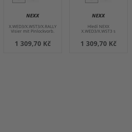
NEXX
NEXX
X.WED3/X.WST3/X.RALLY
Hledí NEXX
Visier mit Pinlockvorb.
X.WED3/X.WST3 s
verspiegelt
přípravou Pinlock.
tónované/odolné proti
1 309,70 Kč
1 309,70 Kč
poškrábání