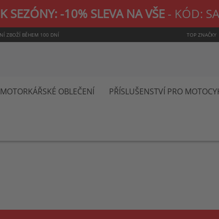
K SEZÓNY: -10% SLEVA NA VŠE
- KÓD: S
NÍ ZBOŽÍ BĚHEM 100 DNÍ
TOP ZNAČKY
MOTORKÁŘSKÉ OBLEČENÍ
PŘÍSLUŠENSTVÍ PRO MOTOCY