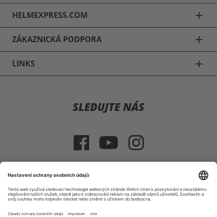
HELMEXPRESS.COM
add
ZÁKAZNICKÁ PODPORA
add
LINKS
add
Motocyklové přilby
SLEDUJTE NÁS
Schuberth C3 & C3 Pro
Schuberth E1
Schuberth S2
HJC IS 17
VÝBĚR ZEMĚ
HJC R-PHA 10 PLUS