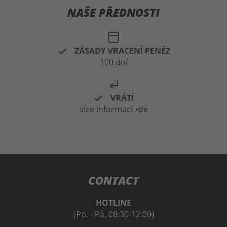
NAŠE PŘEDNOSTI
calendar_today
ZÁSADY VRACENÍ PENĚZ
100 dní
subdirectory_arrow_left
VRÁTÍ
více informací
zde
CONTACT
HOTLINE
(Po. - Pá. 08:30-12:00)