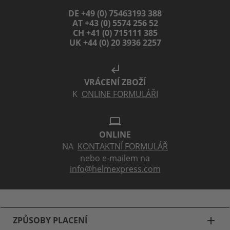
DE +49 (0) 75463193 388
AT +43 (0) 5574 256 52
CH +41 (0) 715111 385
UK +44 (0) 20 3936 2257
subdirectory_arrow_left
VRÁCENÍ ZBOŽÍ
K
ONLINE FORMULÁŘI
laptop
ONLINE
NA
KONTAKTNÍ FORMULÁŘ
nebo e-mailem na
info@helmexpress.com
ZPŮSOBY PLACENÍ
add