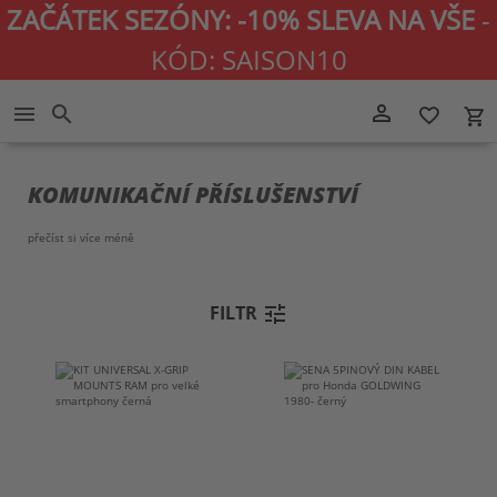
ZAČÁTEK SEZÓNY: -10% SLEVA NA VŠE
-
KÓD: SAISON10
Přejít
person_outline
menu
search
favorite_border
local_grocery_store
na
obsah
KOMUNIKAČNÍ PŘÍSLUŠENSTVÍ
přečíst si více
méně
tune
FILTR