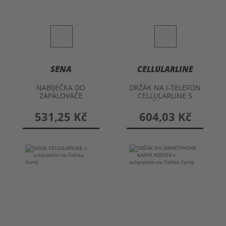
SENA
CELLULARLINE
NABÍJEČKA DO
DRŽÁK NA I-TELEFON
ZAPALOVAČE
CELLULARLINE S
CIGARET SENA
DRŽÁKEM NA
ŘÍDÍTKA
531,25 Kč
604,03 Kč