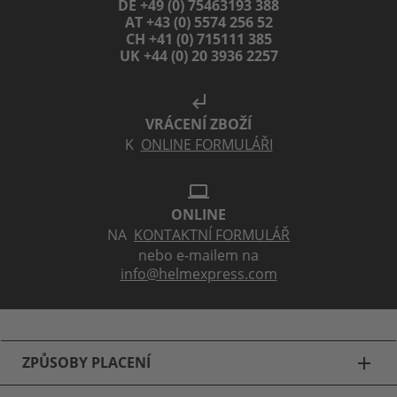
DE +49 (0) 75463193 388
AT +43 (0) 5574 256 52
CH +41 (0) 715111 385
UK +44 (0) 20 3936 2257
subdirectory_arrow_left
VRÁCENÍ ZBOŽÍ
K
ONLINE FORMULÁŘI
laptop
ONLINE
NA
KONTAKTNÍ FORMULÁŘ
nebo e-mailem na
info@helmexpress.com
ZPŮSOBY PLACENÍ
add