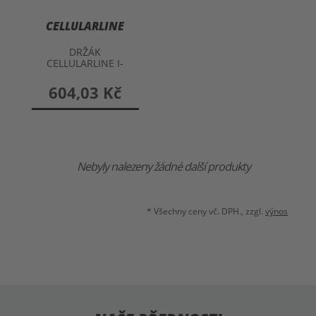
CELLULARLINE
DRŽÁK
CELLULARLINE I-
PHONE 4 S
PŘIPOJENÍM NA
604,03 Kč
POPRUH
Nebyly nalezeny žádné další produkty
* Všechny ceny vč. DPH., zzgl.
výnos