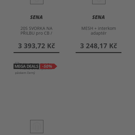
SENA
SENA
20S SVORKA NA
MESH + interkom
PŘILBU pro CB /
adaptér
Audio pro Harley
Davidson
3 393,72 Kč
3 248,17 Kč
MEGA DEALS
-50%