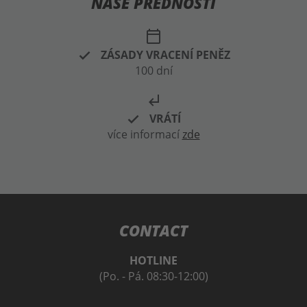
NAŠE PŘEDNOSTI
calendar_today
ZÁSADY VRACENÍ PENĚZ
100 dní
subdirectory_arrow_left
VRÁTÍ
více informací
zde
CONTACT
HOTLINE
(Po. - Pá. 08:30-12:00)