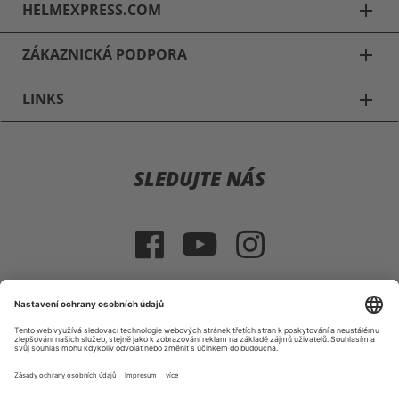
HELMEXPRESS.COM
add
ZÁKAZNICKÁ PODPORA
add
LINKS
add
Motocyklové přilby
SLEDUJTE NÁS
Schuberth C3 & C3 Pro
Schuberth E1
Schuberth S2
HJC IS 17
VÝBĚR ZEMĚ
HJC R-PHA 10 PLUS
Tiráž
VOP
Právo na vrácení zboží
|
|
Shoei NXR