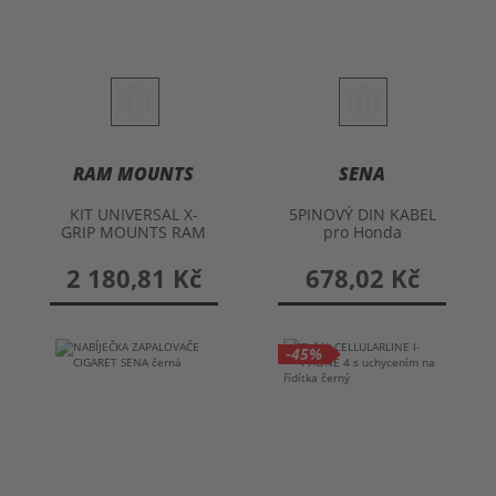
RAM MOUNTS
SENA
KIT UNIVERSAL X-
5PINOVÝ DIN KABEL
GRIP MOUNTS RAM
pro Honda
pro velké
GOLDWING 1980-
smartphony
2 180,81 Kč
678,02 Kč
-45%