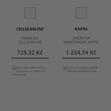
CELLULARLINE
KAPPA
DRŽÁK NA
DRŽÁK NA
CELLULARLINE
SMARTPHONE KAPPA
SMARTPHONE S
KS955B s uchycením
DRŽÁKEM NA
na řídítka
725,32 Kč
1 234,74 Kč
ŘÍDÍTKA