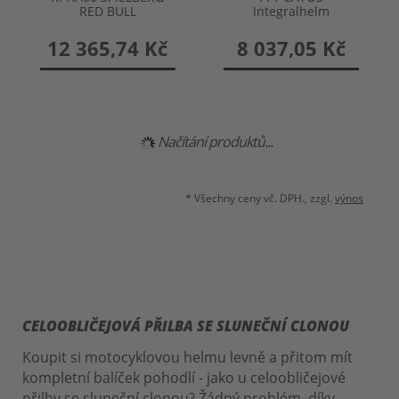
RED BULL
Integralhelm
Integralhelm
12 365,74 Kč
8 037,05 Kč
Načítání produktů...
* Všechny ceny vč. DPH., zzgl.
výnos
CELOOBLIČEJOVÁ PŘILBA SE SLUNEČNÍ CLONOU
Koupit si motocyklovou helmu levně a přitom mít
kompletní balíček pohodlí - jako u celoobličejové
přilby se sluneční clonou? Žádný problém, díky