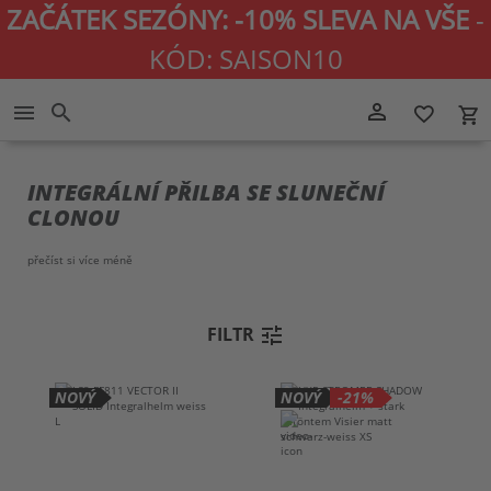
ZAČÁTEK SEZÓNY: -10% SLEVA NA VŠE
-
KÓD: SAISON10
Přejít
person_outline
menu
search
favorite_border
local_grocery_store
na
obsah
INTEGRÁLNÍ PŘILBA SE SLUNEČNÍ
CLONOU
přečíst si více
méně
tune
FILTR
NOVÝ
NOVÝ
-21%