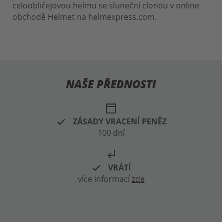
celoobličejovou helmu se sluneční clonou v online
obchodě Helmet na helmexpress.com.
NAŠE PŘEDNOSTI
calendar_today
ZÁSADY VRACENÍ PENĚZ
100 dní
subdirectory_arrow_left
VRÁTÍ
více informací
zde