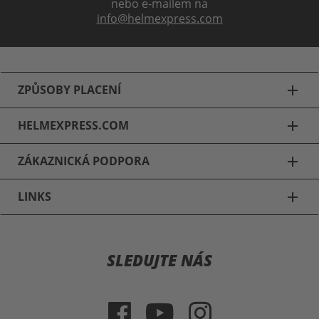
nebo e-mailem na
info@helmexpress.com
ZPŮSOBY PLACENÍ
add
HELMEXPRESS.COM
add
ZÁKAZNICKÁ PODPORA
add
LINKS
add
Motocyklové přilby
SLEDUJTE NÁS
Schuberth C3 & C3 Pro
Schuberth E1