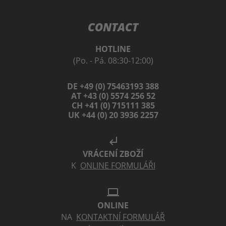
CONTACT
HOTLINE
(Po. - Pá. 08:30-12:00)
DE +49 (0) 75463193 388
AT +43 (0) 5574 256 52
CH +41 (0) 715111 385
UK +44 (0) 20 3936 2257
subdirectory_arrow_left
VRÁCENÍ ZBOŽÍ
K
ONLINE FORMULÁŘI
laptop
ONLINE
NA
KONTAKTNÍ FORMULÁŘ