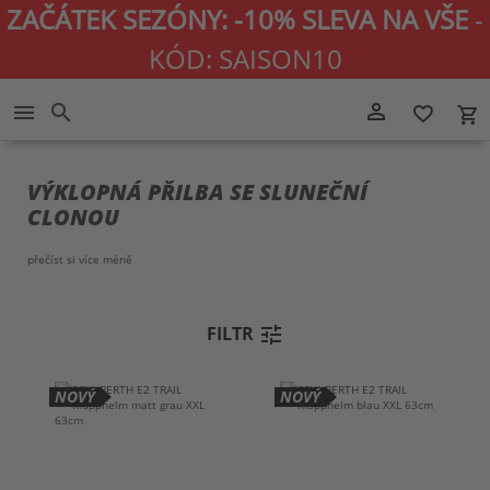
ZAČÁTEK SEZÓNY: -10% SLEVA NA VŠE
-
KÓD: SAISON10
Přejít
person_outline
menu
search
favorite_border
local_grocery_store
na
obsah
VÝKLOPNÁ PŘILBA SE SLUNEČNÍ
CLONOU
přečíst si více
méně
tune
FILTR
NOVÝ
NOVÝ