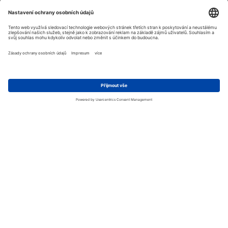
-20%
SMK
LS2
GULLWING SOLID
FF901 ADVANT X
Klapphelm
SOLID Klapphelm
matt navy blau XS
2 617,10 Kč
8 222,57 Kč