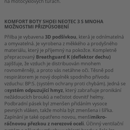
na motocyklových túrách.
KOMFORT BOTY SHOEI NEOTEC 3 S MNOHA
MOŽNOSTMI PŘIZPŮSOBENÍ
Přilba je vybavena
3D podšívkou
, která je odnímatelná
a omyvatelná. Je vyrobena z měkkého a prodyšného
materiálu, který je příjemný na pokožce. Kompletně
přepracovaný
Breathguard K (deflektor dechu)
zajišťuje, že vzduch je distribuován mnohem
rovnoměrněji, a proto vás netáhne oči. Těsně pod
respirátorem je nový doplněk spodního přívodu
vzduchu: BP:S. (systém ochrany proti chybám). Jedná se
o
systém odpuzující hmyz
, který zabraňuje pronikání
nežádoucích brouků a nečistot dovnitř helmy.
Podbradní pásek byl zmenšen přidáním vysoce
pevných vláken, takže mohla být zmenšena i šířka.
Zapínání je také opatřeno novou, menší
mikro-
ráčnovou přezkou z nerezové oceli
. Účinný ventilační