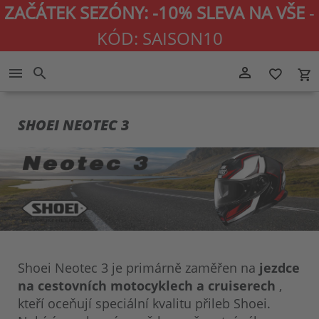
ZAČÁTEK SEZÓNY: -10% SLEVA NA VŠE
-
KÓD: SAISON10
Přejít
person_outline
menu
search
favorite_border
local_grocery_store
na
obsah
SHOEI NEOTEC 3
Shoei Neotec 3 je primárně zaměřen na
jezdce
na cestovních motocyklech a cruiserech
,
kteří oceňují speciální kvalitu přileb Shoei.