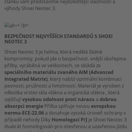
článku vám představíme nejdůležitější vlastnosti a
výhody Shoei Neotec 3.
< /p>
BEZPEČNOST NEJVYŠŠÍCH STANDARDŮ S SHOEI
NEOTEC 3
Shoei Neotec 3 je helma, která nedělá žádné
kompromisy, pokud jde o bezpečnost. vnější skořepina
přilby, vyráběná ve velikostech, se skládá ze
speciálního materiálu zvaného AIM (Advanced
Integrated Matrix)
, který nabízí optimální kombinaci
pevnosti, pružnosti a hmotnosti. Materiál je vyroben z
několika vrstev skla vlákna a organická vlákna , která
zajišťují
vysokou odolnost proti nárazu
a
dobrou
absorpci energie
Přilba splňuje novou
evropskou
normu-ECE-22.06
a dosahuje vysoká úroveň ochrany v
případě nehody Díky
Homologaci P/J
je Shoei Neotec 3
dvakrát homologován pro otevřenou a uzavřenou jízdu