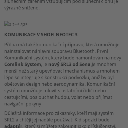
slunečním zářením vstupujícím pod sluneční clonu je
výrazně sníženo.
< /p>
KOMUNIKACE V SHOEI NEOTEC 3
Přilba má také komunikační přípravu, která umožňuje
nainstalovat náhlavní soupravu Bluetooth. První
Komunikační systém, který bude namontován na nový
Comlink System
, je
nový SRL3 od Sena
.Je mnohem
menší než starý upevňovací mechanismus a mnohem
lépe se integruje s konstrukcí podvozku, aniž by byl
obětován design nebo aerodynamika. Komunikační
systém umožňuje mluvit s ostatními řidiči nebo
cestujícími, poslouchat hudbu, volat nebo přijímat
navigační pokyny
Důležitá informace pro zákazníky, kteří mají systém
SRL2 a chtějí jej nadále používat: K dispozici bude
adaptér
, který si můžete zakoupit jako příslušenství,