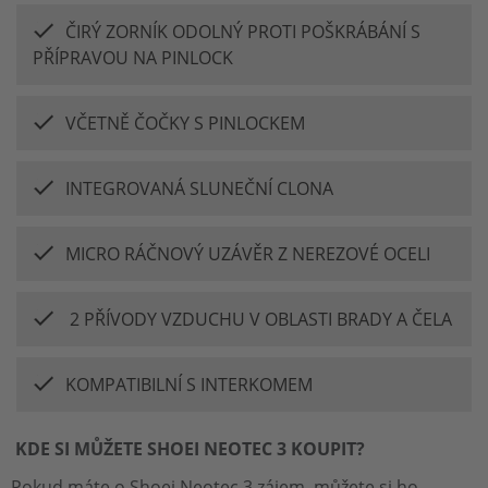
ČIRÝ ZORNÍK ODOLNÝ PROTI POŠKRÁBÁNÍ S
PŘÍPRAVOU NA PINLOCK
VČETNĚ ČOČKY S PINLOCKEM
INTEGROVANÁ SLUNEČNÍ CLONA
MICRO RÁČNOVÝ UZÁVĚR Z NEREZOVÉ OCELI
2 PŘÍVODY VZDUCHU V OBLASTI BRADY A ČELA
KOMPATIBILNÍ S INTERKOMEM
KDE SI MŮŽETE SHOEI NEOTEC 3 KOUPIT?
Pokud máte o Shoei Neotec 3 zájem, můžete si ho