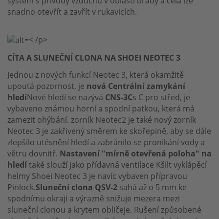
systém s přívody vzduchu v oblasti brady a čela lze
snadno otevřít a zavřít v rukavicích.
< /p>
CÍTA A SLUNEČNÍ CLONA NA SHOEI NEOTEC 3
Jednou z nových funkcí Neotec 3, která okamžitě
upoutá pozornost, je
nová Centrální zamykání
hledí
Nové hledí se nazývá
CNS-3C
s C pro střed, je
vybaveno známou horní a spodní patkou, která má
zamezit ohýbání. zorník Neotec2 je také nový zorník
Neotec 3 je zakřivený směrem ke skořepině, aby se dále
zlepšilo utěsnění hledí a zabránilo se pronikání vody a
větru dovnitř.
Nastavení "mírně otevřená poloha" na
hledí
také slouží jako přídavná ventilace Kšilt vyklápěcí
helmy Shoei Neotec 3 je navíc vybaven přípravou
Pinlock.
Sluneční clona QSV-2
sahá až o 5 mm ke
spodnímu okraji a výrazně snižuje mezera mezi
sluneční clonou a krytem obličeje. Rušení způsobené