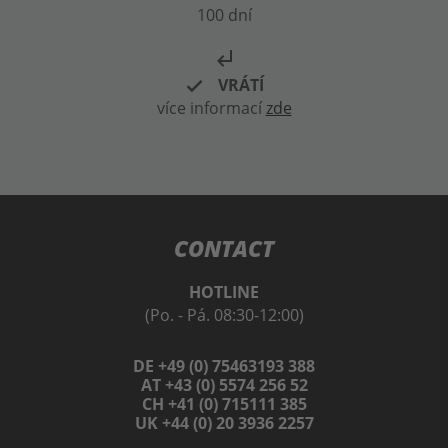
100 dní
subdirectory_arrow_left
VRÁTÍ
více informací
zde
CONTACT
HOTLINE
(Po. - Pá. 08:30-12:00)
DE +49 (0) 75463193 388
AT +43 (0) 5574 256 52
CH +41 (0) 715111 385
UK +44 (0) 20 3936 2257