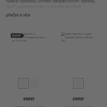
Nabízí vysokou úroveň bezpečnostní výbavy,
lepší aerodynamiku a vysoký komfort.
Samozřejmě je vybavena novou
normou ECE
přečíst si více
22.06
a
homologací P/J
. Nový komunikační
systém
SENA SRL3
je kompatibilní a lze jej bez
problémů integrovat do helmy.
NOVÝ
SHOEI
SHOEI