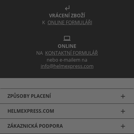
subdirectory_arrow_left
VRÁCENÍ ZBOŽÍ
K
ONLINE FORMULÁŘI
laptop
ONLINE
NA
KONTAKTNÍ FORMULÁŘ
nebo e-mailem na
info@helmexpress.com
ZPŮSOBY PLACENÍ
add
HELMEXPRESS.COM
add
ZÁKAZNICKÁ PODPORA
add