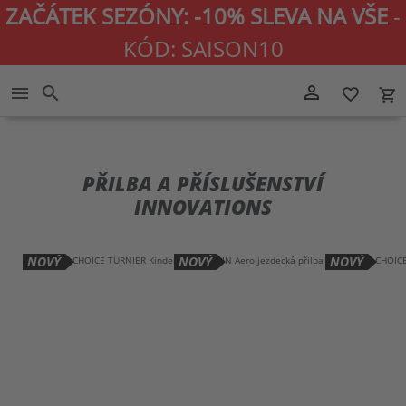
ZAČÁTEK SEZÓNY: -10% SLEVA NA VŠE
-
KÓD: SAISON10
Přejít
person_outline
menu
search
favorite_border
local_grocery_store
na
obsah
PŘILBA A PŘÍSLUŠENSTVÍ
INNOVATIONS
NOVÝ
NOVÝ
NOVÝ