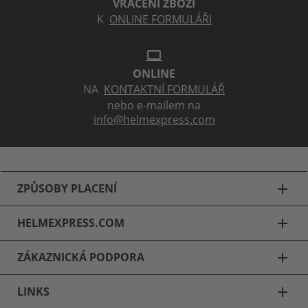
VRÁCENÍ ZBOŽÍ
K
ONLINE FORMULÁŘI
laptop
ONLINE
NA
KONTAKTNÍ FORMULÁŘ
nebo e-mailem na
info@helmexpress.com
ZPŮSOBY PLACENÍ
add
HELMEXPRESS.COM
add
ZÁKAZNICKÁ PODPORA
add
LINKS
add