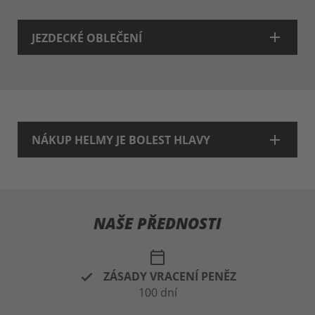
add
JEZDECKÉ OBLEČENÍ
add
NÁKUP HELMY JE BOLEST HLAVY
NAŠE PŘEDNOSTI
calendar_today
ZÁSADY VRACENÍ PENĚZ
100 dní