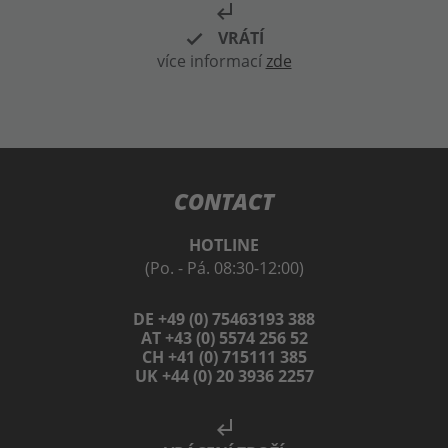
subdirectory_arrow_left
VRÁTÍ
více informací
zde
CONTACT
HOTLINE
(Po. - Pá. 08:30-12:00)
DE +49 (0) 75463193 388
AT +43 (0) 5574 256 52
CH +41 (0) 715111 385
UK +44 (0) 20 3936 2257
subdirectory_arrow_left