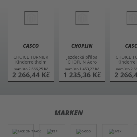
CASCO
CHOPLIN
CAS
CHOICE TURNIER
Jezdecká přilba
CHOICE T
Kinderreithelm
CHOPLIN Aero
Kinderre
namísto
2 666,25 Kč
namísto
1 453,22 Kč
namísto
2 6
akční cena
2 266,44 Kč
akční cena
1 235,36 Kč
akční cena
2 266,
MARKEN