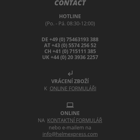
CONTACT
HOTLINE
(Po. - Pá. 08:30-12:00)
DE +49 (0) 75463193 388
AT +43 (0) 5574 256 52
CH +41 (0) 715111 385
UK +44 (0) 20 3936 2257
subdirectory_arrow_left
VRÁCENÍ ZBOŽÍ
K
ONLINE FORMULÁŘI
laptop
ONLINE
NA
KONTAKTNÍ FORMULÁŘ
nebo e-mailem na
info@helmexpress.com