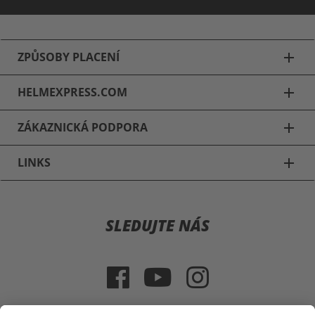
ZPŮSOBY PLACENÍ
add
HELMEXPRESS.COM
add
ZÁKAZNICKÁ PODPORA
add
LINKS
add
Motocyklové přilby
SLEDUJTE NÁS
Schuberth C3 & C3 Pro
Schuberth E1
Schuberth S2