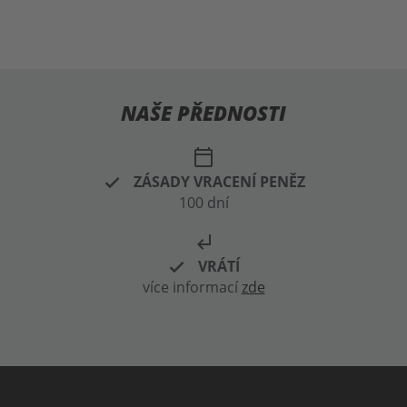
NAŠE PŘEDNOSTI
calendar_today
ZÁSADY VRACENÍ PENĚZ
100 dní
subdirectory_arrow_left
VRÁTÍ
více informací
zde