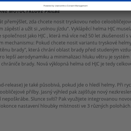
íte „open“ s trochu větším odporem vzduchu. Čím lehčí je p
EDNÉ MOTOCYKLOVÉ PŘILBĚ
át přemýšlet, zda chcete nosit tryskovou nebo celoobličej
zápěstí a užít si „volnou jízdu“. Vyklápěcí helma HJC musel
společnost jako HJC , která má více než 50 let zkušeností 
cím mechanismu: Pokud chcete nosit variantu tryskové helmy
stěnu brady", která chrání oblast brady před studeným vzduch
o lepší aerodynamiku a minimalizaci hluku větru je systém 
i chrániče brady. Nová výklopná helma od HJC je tedy celko
elease) je také působivá, pokud jde o hledí helmy. Při rych
bličejové přilby. Jasný výhled pak zajišťuje nový nezkresle
edí nepoškrábe. Slunce svítí? Pak využijete integrovanou no
okonce nastavení hloubky místnosti ve 3 různých polohách. E