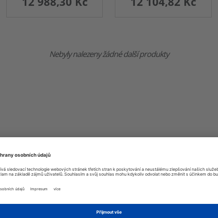
12 988,30 Kč
12 104,82 Kč
Nebyly nalezeny žádné další produkty
IDANOU BEZPEČNOSTÍ
ím vrcholem, bezpečnostní prvky mají u motocyklové přilby v
 neustále optimalizován. Konstruktéři dali nové druhé gener
 skelná vlákna, organické rouno a přírodní vlákna (len) splňu
vě. RPHA91 je na výklopnou helmu (cca 1 800 g) příjemně le