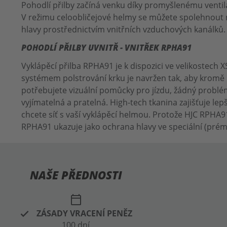
Pohodlí přilby začíná venku díky promyšlenému ventil
V režimu celoobličejové helmy se můžete spolehnout na
hlavy prostřednictvím vnitřních vzduchových kanálků.
POHODLÍ PŘILBY UVNITŘ - VNITŘEK RPHA91
Vyklápěcí přilba RPHA91 je k dispozici ve velikostech 
systémem polstrování krku je navržen tak, aby kromě 
potřebujete vizuální pomůcky pro jízdu, žádný problém
vyjímatelná a pratelná. High-tech tkanina zajišťuje le
chcete síť s vaší vyklápěcí helmou. Protože HJC RPHA
RPHA91 ukazuje jako ochrana hlavy ve speciální (prém
NAŠE PŘEDNOSTI
calendar_today
ZÁSADY VRACENÍ PENĚZ
100 dní