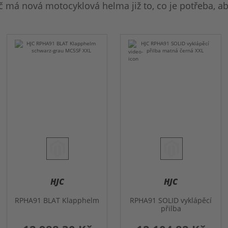
á nová motocyklová helma již to, co je potřeba, aby
HJC
HJC
RPHA91 BLAT Klapphelm
RPHA91 SOLID vyklápěcí
přilba