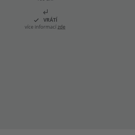
subdirectory_arrow_left
VRÁTÍ
více informací
zde