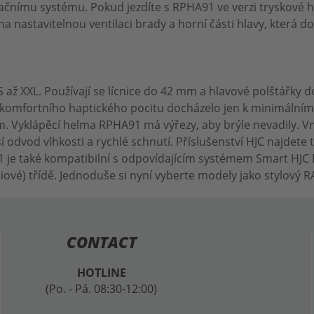
ačnímu systému. Pokud jezdíte s RPHA91 ve verzi tryskové h
 nastavitelnou ventilaci brady a horní části hlavy, která 
XS až XXL. Používají se lícnice do 42 mm a hlavové polštářky
komfortního haptického pocitu docházelo jen k minimálnímu 
. Vyklápěcí helma RPHA91 má výřezy, aby brýle nevadily. Vni
pší odvod vlhkosti a rychlé schnutí. Příslušenství HJC najdet
91 je také kompatibilní s odpovídajícím systémem Smart HJC 
iové) třídě. Jednoduše si nyní vyberte modely jako stylov
CONTACT
HOTLINE
(Po. - Pá. 08:30-12:00)