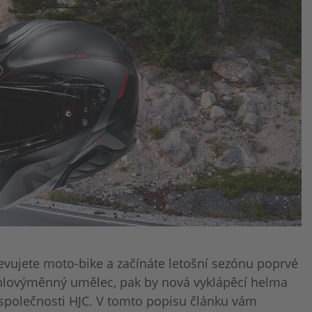
vujete moto-bike a začínáte letošní sezónu poprvé
ychlovýměnný umělec, pak by nová vyklápěcí helma
společnosti HJC. V tomto popisu článku vám