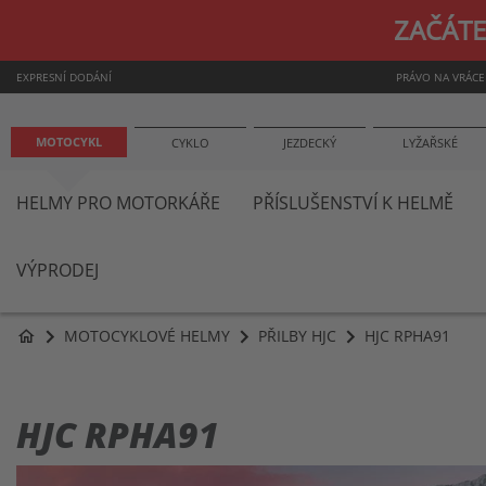
ZAČÁTE
EXPRESNÍ DODÁNÍ
PRÁVO NA VRÁCE
MOTOCYKL
CYKLO
JEZDECKÝ
LYŽAŘSKÉ
HELMY PRO MOTORKÁŘE
PŘÍSLUŠENSTVÍ K HELMĚ
VÝPRODEJ
MOTOCYKLOVÉ HELMY
PŘILBY HJC
HJC RPHA91
home
HJC RPHA91