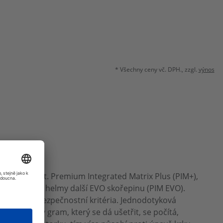
* Všechny ceny vč. DPH., zzgl.
výnos
ždy přednost. Premium Integrated Matrix Plus (PIM+),
aci vyklápěcí helmy další EVO skořepinu (PIM EVO).
jí nejvyšší bezpečnostní kritéria. Jednodotyková
hká. Každý gram, který se dá ušetřit, se počítá,