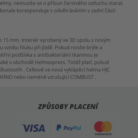
elmy, nemusíte se o přísun čerstvého vzduchu starat.
dokonale koresponduje s odvětráváním v zadní části
 do 15 mm. Interiér vyrobený ve 3D spolu s novým
vzniku hluku při jízdě. Pokud nosíte brýle a
třní podšívka s antibakteriální tkaninou je
e také v obchodě Helmexpress. Totéž platí, pokud
Bluetooth . Celkově se nová vyklápěcí helma HJC
ý RAFINO nebo neméně vzrušující COMBUST .
ZPŮSOBY PLACENÍ