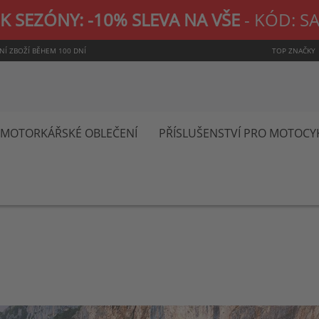
K SEZÓNY: -10% SLEVA NA VŠE
- KÓD: S
NÍ ZBOŽÍ BĚHEM 100 DNÍ
TOP ZNAČKY
MOTORKÁŘSKÉ OBLEČENÍ
PŘÍSLUŠENSTVÍ PRO MOTOCY