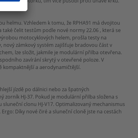
řilba na motorku, tím více působí proti únavě krku.
ovou helmu. Vzhledem k tomu, že RPHA91 má dvojitou
a také čelit testům podle nové normy 22.06 , která se
s výrobou motocyklových helem, prošla testy na
, nový zámkový systém zajišťuje bradovou část v
em, lze složit, jakmile je modulární přilba otevřena.
spodního zavírání skrytý v otevřené poloze. V
vě kompaktnější a aerodynamičtější.
lejší jízdě po dálnici nebo za špatných
ný zorník HJ-37. Pokud je modulární přilba složena s
vou sluneční clonu HJ-V17. Optimalizovaný mechanismus
rgo: Díky nové čiré a sluneční cloně jste na cestách