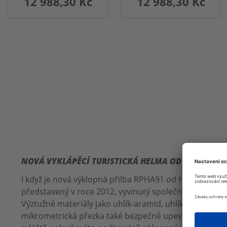
12 988,30 Kč
12 988,30 Kč
NOVÁ VYKLÁPĚCÍ TURISTICKÁ HELMA OD HJC - S PŘ
I když je nová výklopná přilba RPHA91 od HJC vizuáln
představený v roce 2012, vyvinutý společností HJC, je
Výztužné materiály jako uhlík-aramid, uhlíková vlákna,
mikrometrická přezka také bezpečně upevní helmu k hla