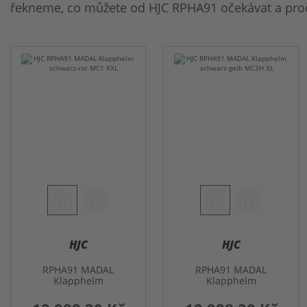
řekneme, co můžete od HJC RPHA91 očekávat a proč m
HJC
HJC
RPHA91 MADAL
RPHA91 MADAL
Klapphelm
Klapphelm