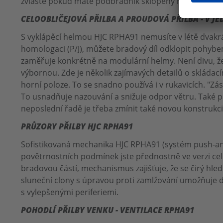
zvláště pokud máte podbradník sklopený nahoru a jezd
CELOOBLIČEJOVÁ PŘILBA A PROUDOVÁ PŘILBA - V J
S vyklápěcí helmou HJC RPHA91 nemusíte v létě dvakr
homologaci (P/J), můžete bradový díl odklopit pohybem 
zaměřuje konkrétně na modulární helmy. Není divu, že 
výbornou. Zde je několik zajímavých detailů o skláda
horní poloze. To se snadno používá i v rukavicích. "Zá
To usnadňuje nazouvání a snižuje odpor větru. Také pr
neposlední řadě je třeba zmínit také novou konstrukc
PRŮZORY PŘILBY HJC RPHA91
Sofistikovaná mechanika HJC RPHA91 (systém push-and-r
povětrnostních podmínek jste přednostně ve verzi celoo
bradovou částí, mechanismus zajišťuje, že se čirý hl
sluneční clony s úpravou proti zamlžování umožňuje d
s vylepšenými periferiemi.
POHODLÍ PŘILBY VENKU - VENTILACE RPHA91