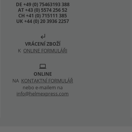
DE +49 (0) 75463193 388
AT +43 (0) 5574 256 52
CH +41 (0) 715111 385
UK +44 (0) 20 3936 2257
subdirectory_arrow_left
VRÁCENÍ ZBOŽÍ
K
ONLINE FORMULÁŘI
laptop
ONLINE
NA
KONTAKTNÍ FORMULÁŘ
nebo e-mailem na
info@helmexpress.com