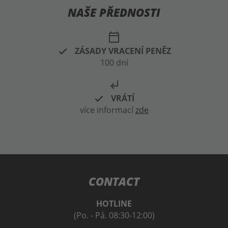
NAŠE PŘEDNOSTI
calendar_today
ZÁSADY VRACENÍ PENĚZ
100 dní
subdirectory_arrow_left
VRÁTÍ
více informací
zde
CONTACT
HOTLINE
(Po. - Pá. 08:30-12:00)