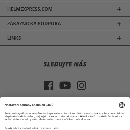
HELMEXPRESS.COM
add
ZÁKAZNICKÁ PODPORA
add
LINKS
add
Motocyklové přilby
SLEDUJTE NÁS
Schuberth C3 & C3 Pro
Schuberth E1
Schuberth S2
HJC IS 17
VÝBĚR ZEMĚ
HJC R-PHA 10 PLUS