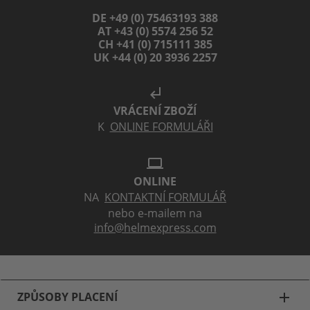
DE +49 (0) 75463193 388
AT +43 (0) 5574 256 52
CH +41 (0) 715111 385
UK +44 (0) 20 3936 2257
subdirectory_arrow_left
VRÁCENÍ ZBOŽÍ
K
ONLINE FORMULÁŘI
laptop
ONLINE
NA
KONTAKTNÍ FORMULÁŘ
nebo e-mailem na
info@helmexpress.com
ZPŮSOBY PLACENÍ
add