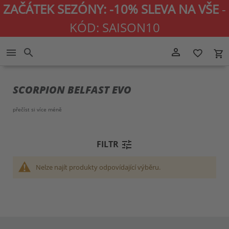
ZAČÁTEK SEZÓNY: -10% SLEVA NA VŠE
-
KÓD: SAISON10
Přejít
person_outline
menu
search
favorite_border
local_grocery_store
na
obsah
SCORPION BELFAST EVO
přečíst si více
méně
tune
FILTR
Nelze najít produkty odpovídající výběru.