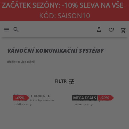
ZAČÁTEK SEZÓNY: -10% SLEVA NA VŠE
-
KÓD: SAISON10
Přejít
person_outline
menu
search
favorite_border
local_grocery_store
na
obsah
VÁNOČNÍ KOMUNIKAČNÍ SYSTÉMY
přečíst si více
méně
tune
FILTR
-45%
MEGA DEALS
-50%