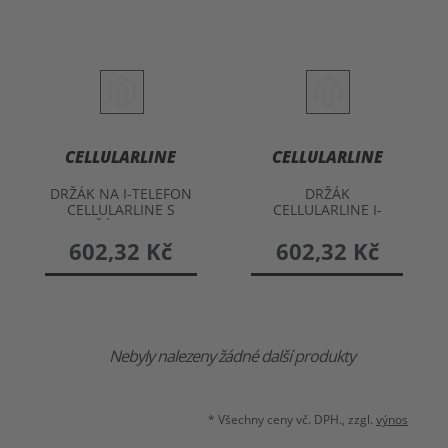
CELLULARLINE
CELLULARLINE
DRŽÁK NA I-TELEFON
DRŽÁK
CELLULARLINE S
CELLULARLINE I-
DRŽÁKEM NA
PHONE 4 S
ŘÍDÍTKA
PŘIPOJENÍM NA
602,32 Kč
602,32 Kč
POPRUH
Nebyly nalezeny žádné další produkty
* Všechny ceny vč. DPH., zzgl.
výnos