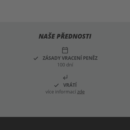
NAŠE PŘEDNOSTI
calendar_today
ZÁSADY VRACENÍ PENĚZ
100 dní
subdirectory_arrow_left
VRÁTÍ
více informací
zde