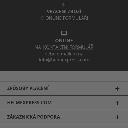
subdirectory_arrow_left
VRÁCENÍ ZBOŽÍ
K
ONLINE FORMULÁŘI
laptop
ONLINE
NA
KONTAKTNÍ FORMULÁŘ
nebo e-mailem na
info@helmexpress.com
ZPŮSOBY PLACENÍ
add
HELMEXPRESS.COM
add
ZÁKAZNICKÁ PODPORA
add