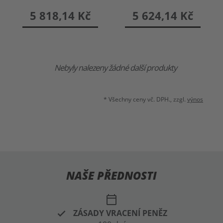
5 818,14 Kč
5 624,14 Kč
Nebyly nalezeny žádné další produkty
* Všechny ceny vč. DPH., zzgl.
výnos
NAŠE PŘEDNOSTI
calendar_today
ZÁSADY VRACENÍ PENĚZ