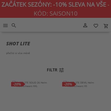
ZAČÁTEK SEZÓNY: -10% SLEVA NA VŠE
-
KÓD: SAISON10
Přejít
person_outline
menu
search
favorite_border
local_grocery_store
na
obsah
SHOT LITE
přečíst si více
méně
tune
FILTR
-20%
-20%