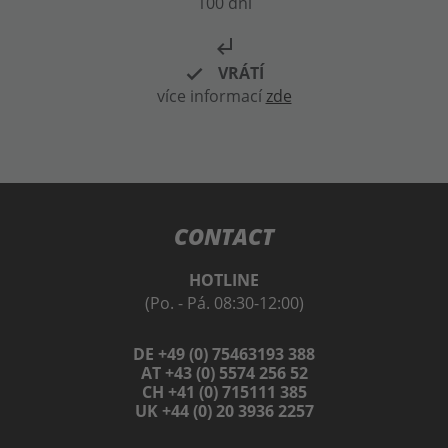
100 dní
subdirectory_arrow_left
VRÁTÍ
více informací
zde
CONTACT
HOTLINE
(Po. - Pá. 08:30-12:00)
DE +49 (0) 75463193 388
AT +43 (0) 5574 256 52
CH +41 (0) 715111 385
UK +44 (0) 20 3936 2257