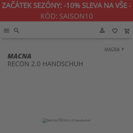
ZAČÁTEK SEZÓNY: -10% SLEVA NA VŠE
-
KÓD: SAISON10
Přejít
person_outline
menu
search
favorite_border
local_grocery_store
na
obsah
MACNA
MACNA
RECON 2.0 HANDSCHUH
Přeskočit
Pře
na
na
konec
zač
galerie
gal
s
s
obrázky
obr