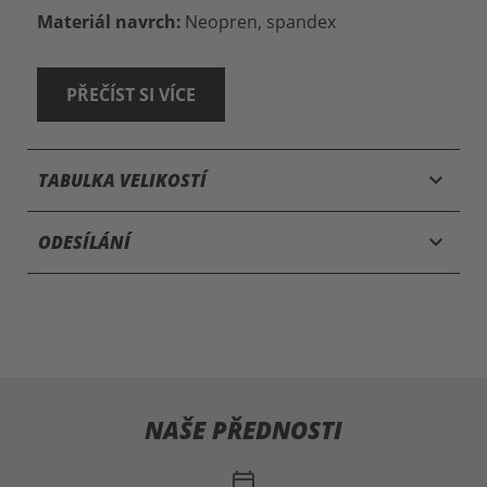
Materiál navrch:
Neopren, spandex
PŘEČÍST SI VÍCE
keyboard_arrow_down
TABULKA VELIKOSTÍ
keyboard_arrow_down
ODESÍLÁNÍ
NAŠE PŘEDNOSTI
calendar_today