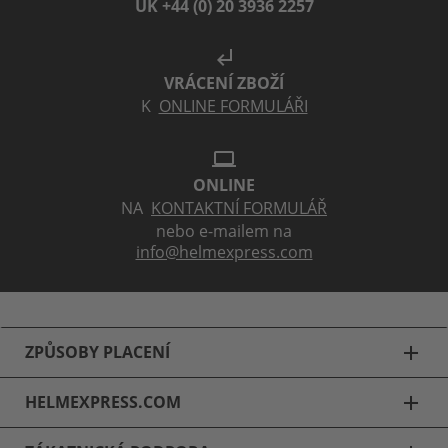
UK +44 (0) 20 3936 2257
subdirectory_arrow_left
VRÁCENÍ ZBOŽÍ
K
ONLINE FORMULÁŘI
laptop
ONLINE
NA
KONTAKTNÍ FORMULÁŘ
nebo e-mailem na
info@helmexpress.com
ZPŮSOBY PLACENÍ
add
HELMEXPRESS.COM
add