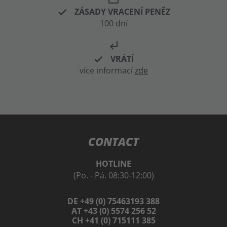
ZÁSADY VRACENÍ PENĚZ
100 dní
subdirectory_arrow_left
VRÁTÍ
více informací
zde
CONTACT
HOTLINE
(Po. - Pá. 08:30-12:00)
DE +49 (0) 75463193 388
AT +43 (0) 5574 256 52
CH +41 (0) 715111 385