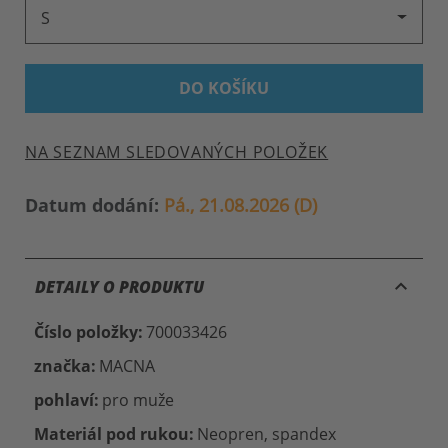
S
DO KOŠÍKU
NA SEZNAM SLEDOVANÝCH POLOŽEK
Datum dodání:
Pá., 21.08.2026 (D)
keyboard_arrow_up
DETAILY O PRODUKTU
Číslo položky:
700033426
značka:
MACNA
pohlaví:
pro muže
Materiál pod rukou:
Neopren, spandex