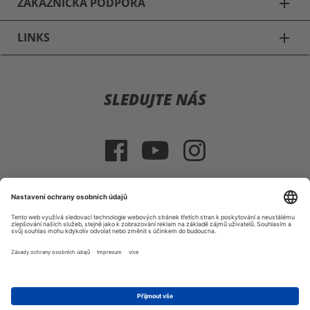
ZÁKAZNICKÁ PODPORA
add
LINKS
add
Motocyklové přilby
SLEDUJTE NÁS
Schuberth C3 & C3 Pro
Schuberth E1
Schuberth S2
HJC IS 17
VÝBĚR ZEMĚ
HJC R-PHA 10 PLUS
Tiráž
VOP
Právo na vrácení zboží
|
|
Shoei NXR
© 2026 HELMEXPRESS.COM
Přilby Fox Cross