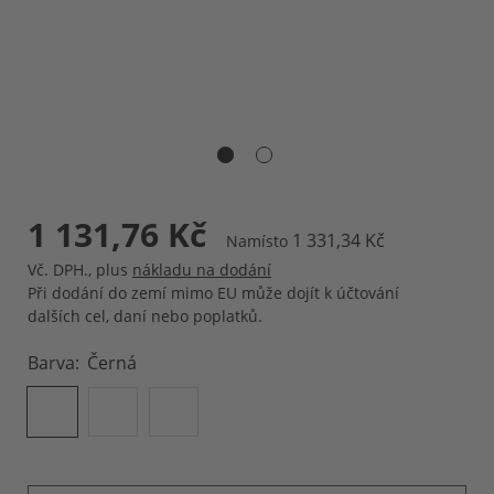
1 131,76 Kč
1 331,34 Kč
Namísto
Vč. DPH.
,
plus
nákladu na dodání
Při dodání do zemí mimo EU může dojít k účtování
dalších cel, daní nebo poplatků.
Barva
Černá