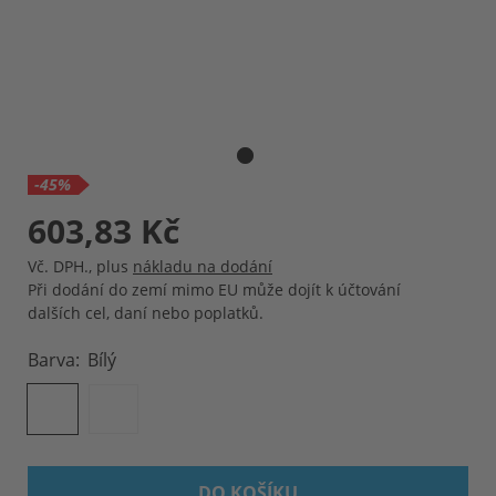
-45%
603,83 Kč
Vč. DPH.
,
plus
nákladu na dodání
Při dodání do zemí mimo EU může dojít k účtování
dalších cel, daní nebo poplatků.
Barva
Bílý
DO KOŠÍKU