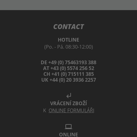
CONTACT
HOTLINE
(Po. - Pá. 08:30-12:00)
DE +49 (0) 75463193 388
AT +43 (0) 5574 256 52
CH +41 (0) 715111 385
UK +44 (0) 20 3936 2257
subdirectory_arrow_left
VRÁCENÍ ZBOŽÍ
K
ONLINE FORMULÁŘI
laptop
ONLINE