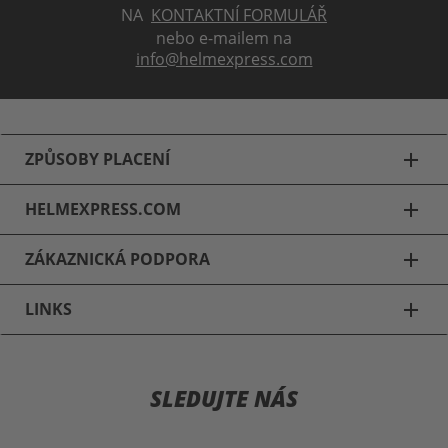
NA
KONTAKTNÍ FORMULÁŘ
nebo e-mailem na
info@helmexpress.com
ZPŮSOBY PLACENÍ
add
HELMEXPRESS.COM
add
ZÁKAZNICKÁ PODPORA
add
LINKS
add
Motocyklové přilby
SLEDUJTE NÁS
Schuberth C3 & C3 Pro