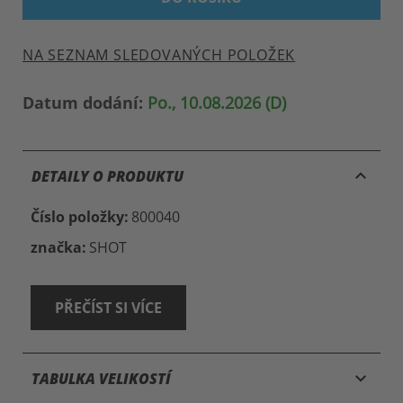
NA SEZNAM SLEDOVANÝCH POLOŽEK
Datum dodání:
Po., 10.08.2026 (D)
keyboard_arrow_up
DETAILY O PRODUKTU
Číslo položky:
800040
značka:
SHOT
PŘEČÍST SI VÍCE
keyboard_arrow_down
TABULKA VELIKOSTÍ