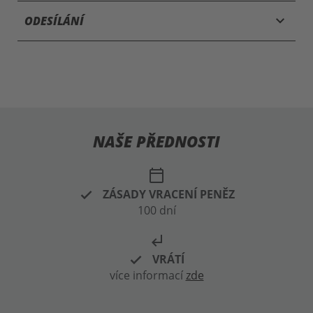
keyboard_arrow_down
ODESÍLÁNÍ
NAŠE PŘEDNOSTI
calendar_today
ZÁSADY VRACENÍ PENĚZ
100 dní
subdirectory_arrow_left
VRÁTÍ
více informací
zde