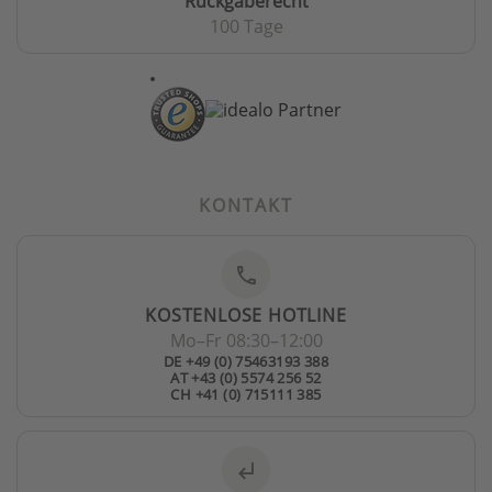
Rückgaberecht
100 Tage
KONTAKT
phone
KOSTENLOSE HOTLINE
Mo–Fr 08:30–12:00
DE +49 (0) 75463193 388
AT +43 (0) 5574 256 52
CH +41 (0) 715111 385
subdirectory_arrow_left