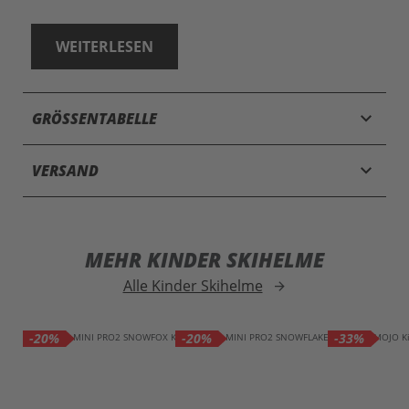
WEITERLESEN
keyboard_arrow_down
GRÖSSENTABELLE
keyboard_arrow_down
VERSAND
MEHR KINDER SKIHELME
Alle Kinder Skihelme
arrow_forward
-20%
-20%
-33%