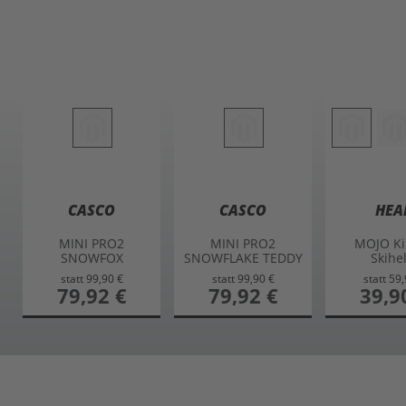
CASCO
CASCO
HEA
MINI PRO2
MINI PRO2
MOJO Ki
SNOWFOX
SNOWFLAKE TEDDY
Skihe
Kinderskihelm
Skihelm
statt
99,90 €
statt
99,90 €
statt
59,
hellgrau S
sonderangebot
79,92 €
sonderangebot
79,92 €
sonderan
39,9