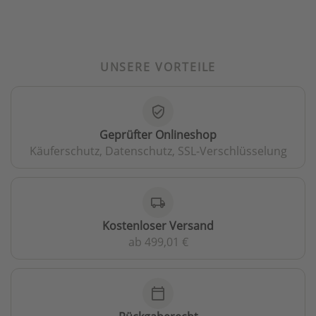
UNSERE VORTEILE
verified_user
Geprüfter Onlineshop
Käuferschutz, Datenschutz, SSL-Verschlüsselung
local_shipping
Kostenloser Versand
ab 499,01 €
calendar_today