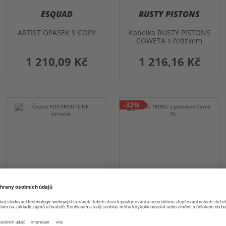
ESQUAD
RUSTY PISTONS
ARTIST OPASEK S COPY
Kabelka RUSTY PISTONS
COWETA s řetízkem
1 210,09 Kč
1 216,16 Kč
-32%
BELO