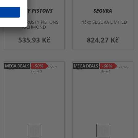
RUSTY PISTONS
SEGURA
TRIČKO RUSTY PISTONS
Tričko SEGURA LIMITED
RICHMOND
535,93 Kč
824,27 Kč
MEGA DEALS
-50%
MEGA DEALS
-60%