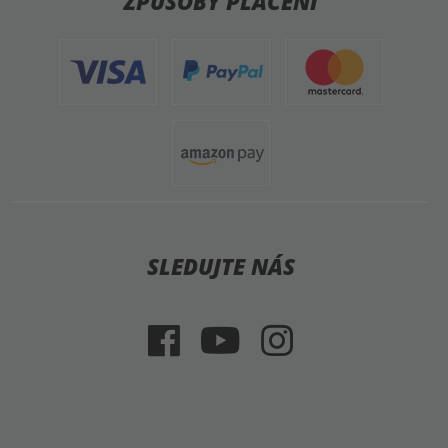
MM
MM
Tričko MM RACING ART
Tričko MM RACING ART
361,33 Kč
361,33 Kč
MEGA DEALS
-62%
-28%