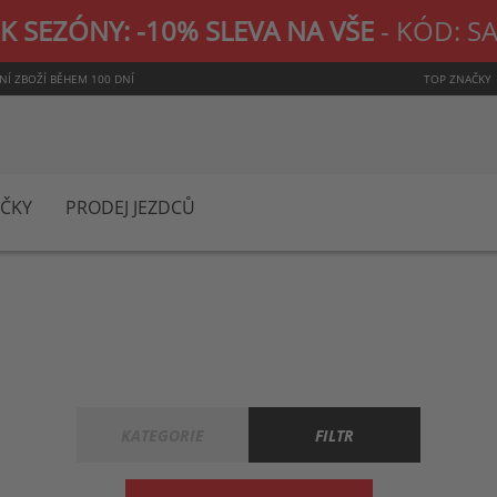
K SEZÓNY: -10% SLEVA NA VŠE
- KÓD: S
NÍ ZBOŽÍ BĚHEM 100 DNÍ
TOP ZNAČKY
ČKY
PRODEJ JEZDCŮ
KATEGORIE
FILTR