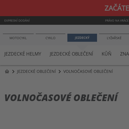
ZAČÁTE
EXPRESNÍ DODÁNÍ
PRÁVO NA VRÁCE
JEZDECKÝ
MOTOCYKL
CYKLO
LYŽAŘSKÉ
JEZDECKÉ HELMY
JEZDECKÉ OBLEČENÍ
KŮŇ
ZNA
JEZDECKÉ OBLEČENÍ
VOLNOČASOVÉ OBLEČENÍ
home
VOLNOČASOVÉ OBLEČENÍ