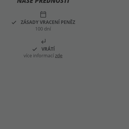
MM
MM
TOP ZNAČKY "GIRL"
TOP ZNAČKY "GIRL"
616,44 Kč
616,44 Kč
MEGA DEALS
-50%
-33%