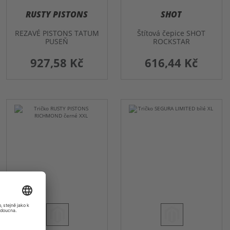
RUSTY PISTONS
SHOT
REZAVÉ PISTONS TATUM
Štítová čepice SHOT
PUSEŇ
ROCKSTAR
927,58 Kč
616,44 Kč