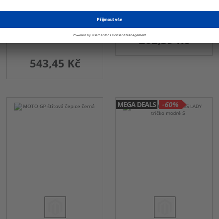
FAN OMENAL BRANDS
FOX
Tričko s potiskem
Čepice FOX FRONTLINE
262,39 Kč
543,45 Kč
MEGA DEALS
-60%