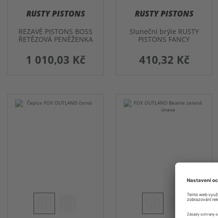
RUSTY PISTONS
RUSTY PISTONS
REZAVÉ PISTONS BOSS
Sluneční brýle RUSTY
ŘETĚZOVÁ PENĚŽENKA
PISTONS FANCY
1 010,03 Kč
410,32 Kč