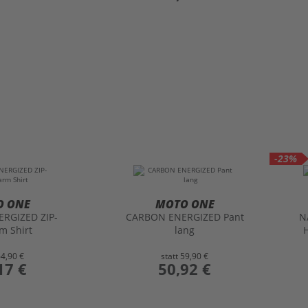
-23%
O ONE
MOTO ONE
RGIZED ZIP-
CARBON ENERGIZED Pant
N
m Shirt
lang
64,90 €
statt
59,90 €
17 €
preis
50,92 €