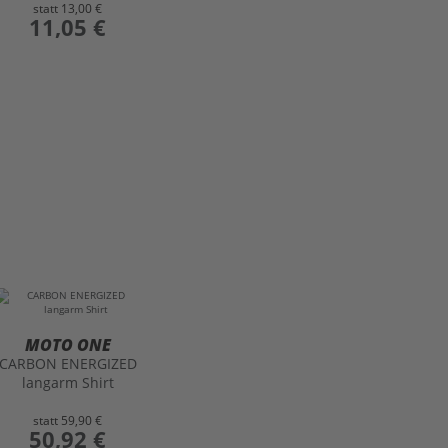
statt
13,00 €
preis
11,05 €
MOTO ONE
CARBON ENERGIZED
langarm Shirt
statt
59,90 €
preis
50,92 €