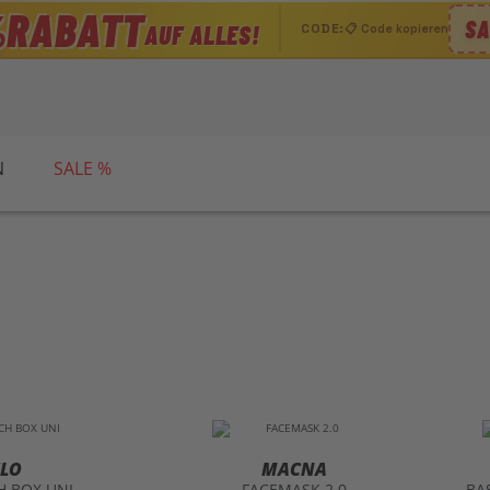
RABATT
%
SA
AUF ALLES!
CODE:
📋 Code kopieren
N
SALE %
ELO
MACNA
H BOX UNI
FACEMASK 2.0
BAS