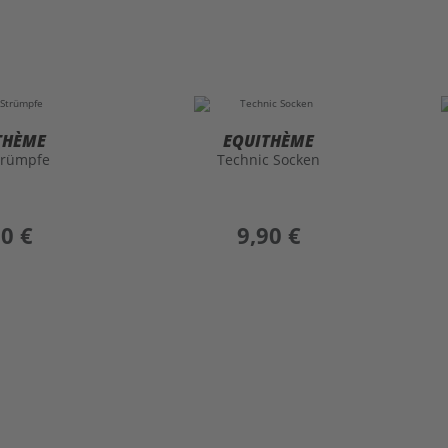
THÈME
EQUITHÈME
trümpfe
Technic Socken
90 €
preis
9,90 €