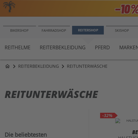
🌴
−10
REITERSHOP
BIKERSHOP
FAHRRADSHOP
SKISHOP
REITHELME
REITERBEKLEIDUNG
PFERD
MARKE
REITERBEKLEIDUNG
REITUNTERWÄSCHE
home
REITUNTERWÄSCHE
-32%
B
Die beliebtesten
HALSTUC