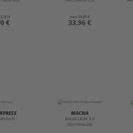
12,50 €
statt
39,95 €
50 €
preis
33,96 €
XPRESS
MACNA
alstuch
BALACLAVA 3.0
Sturmhaube