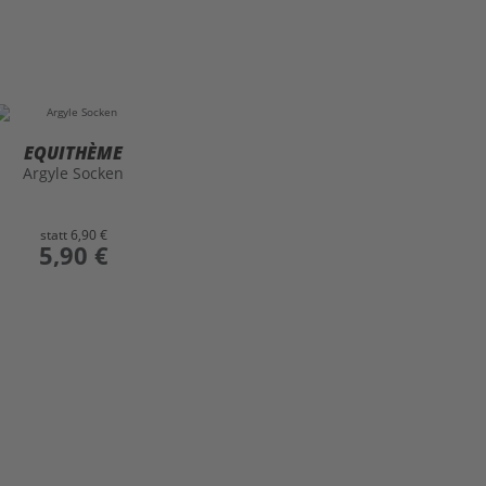
EQUITHÈME
Argyle Socken
statt
6,90 €
preis
5,90 €