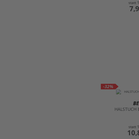
statt
preis
7,
-32%
B
HALSTUCH B
statt
preis
10,