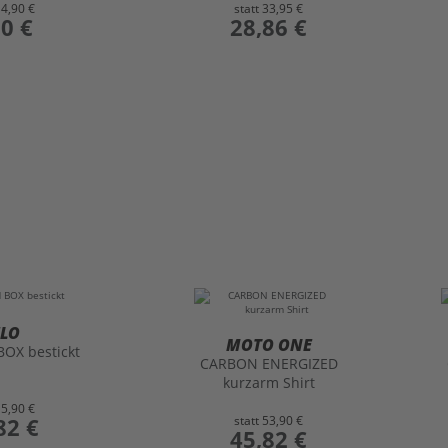
14,90 €
statt
33,95 €
90 €
preis
28,86 €
ELO
MOTO ONE
OX bestickt
CARBON ENERGIZED
kurzarm Shirt
15,90 €
82 €
statt
53,90 €
preis
45,82 €