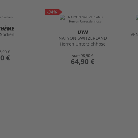
-34%
THÈME
UYN
 Socken
VEN
NATYON SWITZERLAND
Herren Unterziehhose
6,90 €
90 €
statt
98,90 €
preis
64,90 €