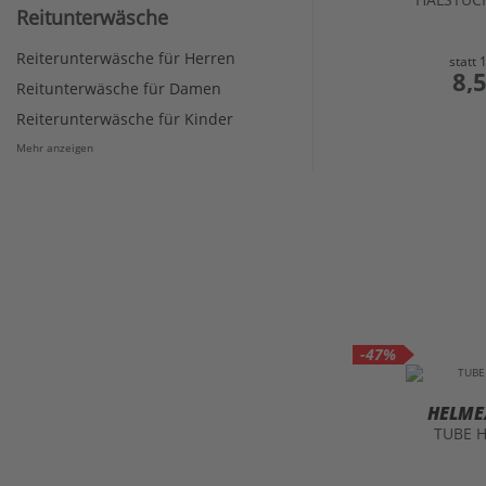
Reitunterwäsche
Reiterunterwäsche für Herren
statt
preis
8,
Reitunterwäsche für Damen
Reiterunterwäsche für Kinder
Mehr anzeigen
-47%
HELME
TUBE H