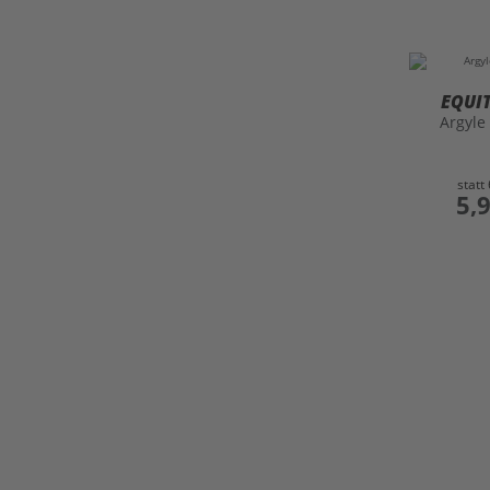
EQUI
Argyle
statt
preis
5,