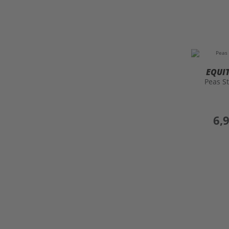
EQUI
Peas S
preis
6,