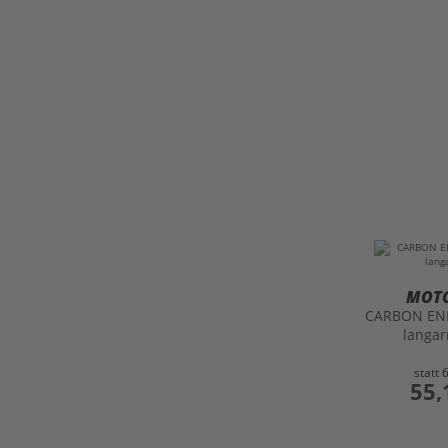
MOT
CARBON ENE
langar
statt
preis
55,