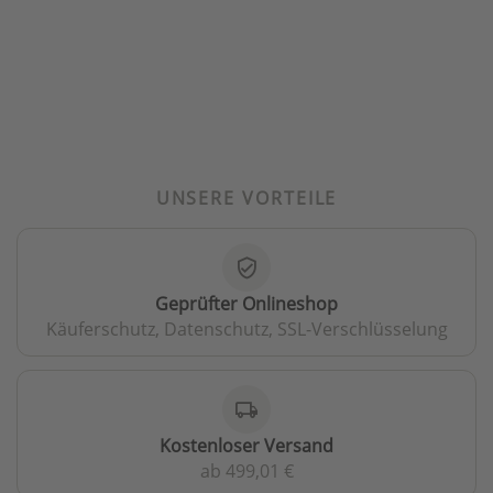
UNSERE VORTEILE
verified_user
Geprüfter Onlineshop
Käuferschutz, Datenschutz, SSL-Verschlüsselung
local_shipping
Kostenloser Versand
ab 499,01 €