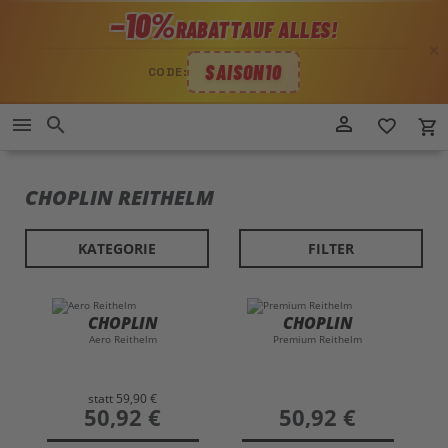
−10%
RABATT
AUF ALLES!
✕
SAISON10
CODE:
Direkt
person_outline
menu
search
favorite_border
local_grocery_store
zum
Inhalt
CHOPLIN REITHELM
KATEGORIE
FILTER
CHOPLIN
CHOPLIN
Aero Reithelm
Premium Reithelm
statt
59,90 €
preis
50,92 €
preis
50,92 €