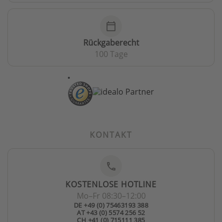
calendar_today
Rückgaberecht
100 Tage
KONTAKT
phone
KOSTENLOSE HOTLINE
Mo–Fr 08:30–12:00
DE +49 (0) 75463193 388
AT +43 (0) 5574 256 52
CH +41 (0) 715111 385