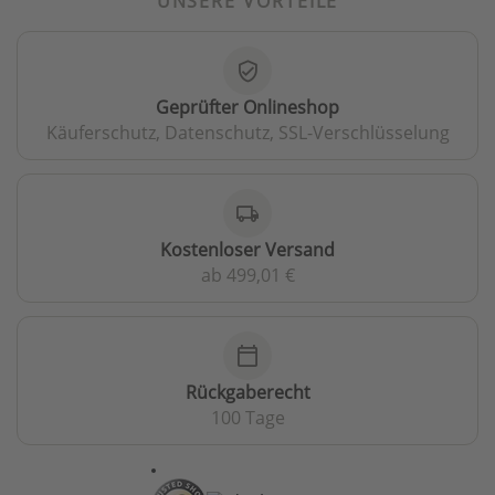
UNSERE VORTEILE
verified_user
Geprüfter Onlineshop
Käuferschutz, Datenschutz, SSL-Verschlüsselung
local_shipping
Kostenloser Versand
ab 499,01 €
calendar_today
Rückgaberecht
100 Tage