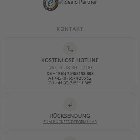
KONTAKT
phone
KOSTENLOSE HOTLINE
Mo–Fr 08:30–12:00
DE +49 (0) 75463193 388
AT +43 (0) 5574 256 52
CH +41 (0) 715111 385
subdirectory_arrow_left
RÜCKSENDUNG
ZUM RÜCKSENDEFORMULAR