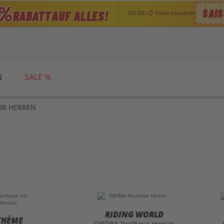
0%
SAIS
RABATT
AUF ALLES!
CODE:
📋 Code kopieren
N
SALE %
ÜR HERREN
RIDING WORLD
THÈME
DJERBA Reithose Herren