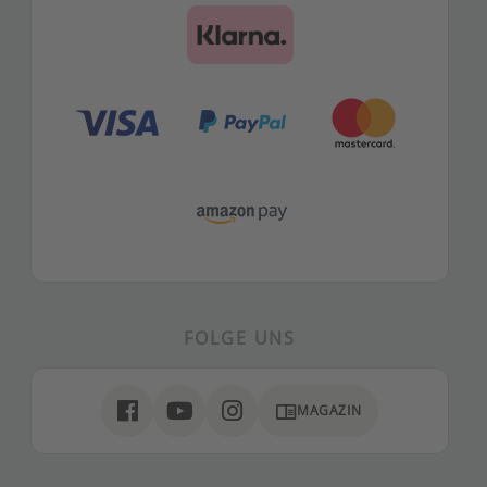
FOLGE UNS
chrome_reader_mode
MAGAZIN