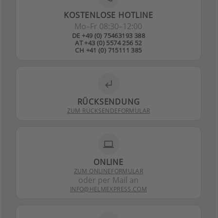
KOSTENLOSE HOTLINE
Mo–Fr 08:30–12:00
DE +49 (0) 75463193 388
AT +43 (0) 5574 256 52
CH +41 (0) 715111 385
subdirectory_arrow_left
RÜCKSENDUNG
ZUM RÜCKSENDEFORMULAR
laptop
ONLINE
ZUM ONLINEFORMULAR
oder per Mail an
INFO@HELMEXPRESS.COM