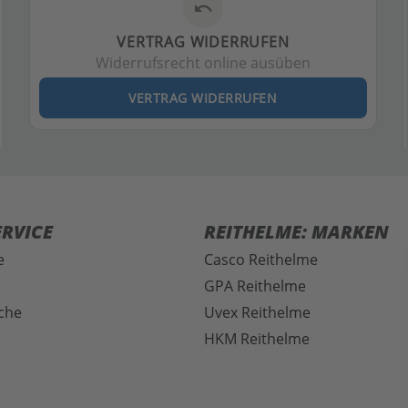
undo
VERTRAG WIDERRUFEN
Widerrufsrecht online ausüben
VERTRAG WIDERRUFEN
RVICE
REITHELME: MARKEN
e
Casco Reithelme
GPA Reithelme
che
Uvex Reithelme
HKM Reithelme