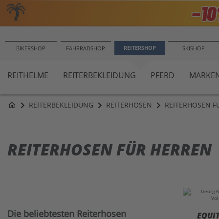
🌴
−1
REITERSHOP
BIKERSHOP
FAHRRADSHOP
SKISHOP
REITHELME
REITERBEKLEIDUNG
PFERD
MARKE
REITERBEKLEIDUNG
REITERHOSEN
REITERHOSEN F
home
REITERHOSEN FÜR HERREN
Die beliebtesten Reiterhosen
EQUI