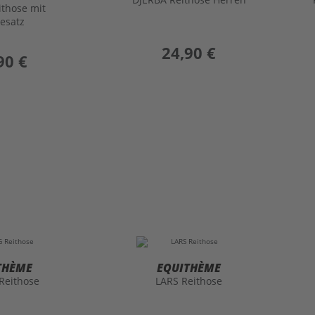
ithose mit
besatz
preis
24,90 €
90 €
THÈME
EQUITHÈME
Reithose
LARS Reithose