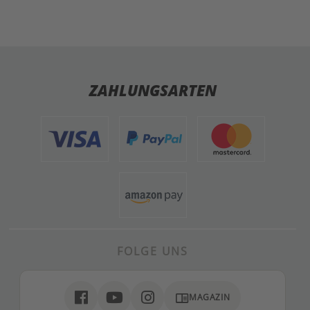
ZAHLUNGSARTEN
FOLGE UNS
chrome_reader_mode
MAGAZIN