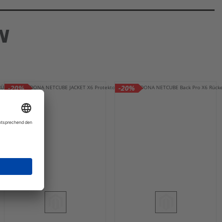
N
-20%
-20%