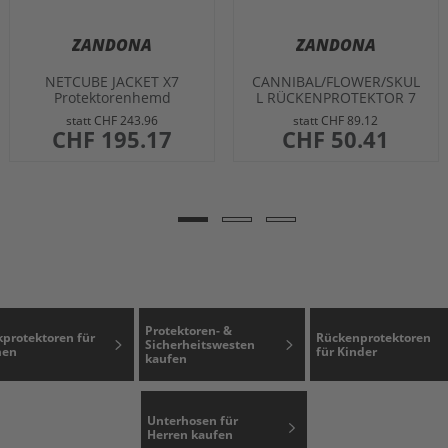
ZANDONA
ZANDONA
NETCUBE JACKET X7
CANNIBAL/FLOWER/SKUL
Protektorenhemd
L RÜCKENPROTEKTOR 7
SCHUPPEN
statt
CHF 243.96
statt
CHF 89.12
sonderangebot
CHF 195.17
sonderangebot
CHF 50.41
Protektoren- &
protektoren für
Rückenprotektoren
Sicherheitswesten
en
für Kinder
kaufen
Unterhosen für
Herren kaufen