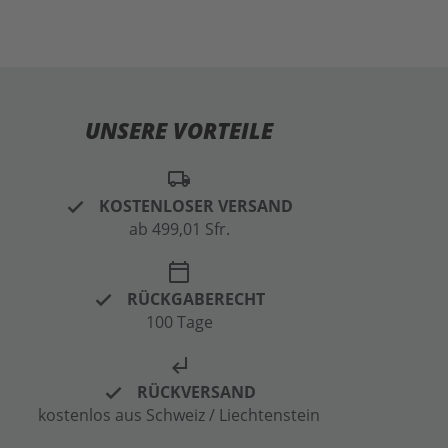
UNSERE VORTEILE
local_shipping
KOSTENLOSER VERSAND
ab 499,01 Sfr.
calendar_today
RÜCKGABERECHT
100 Tage
subdirectory_arrow_left
RÜCKVERSAND
kostenlos aus Schweiz / Liechtenstein