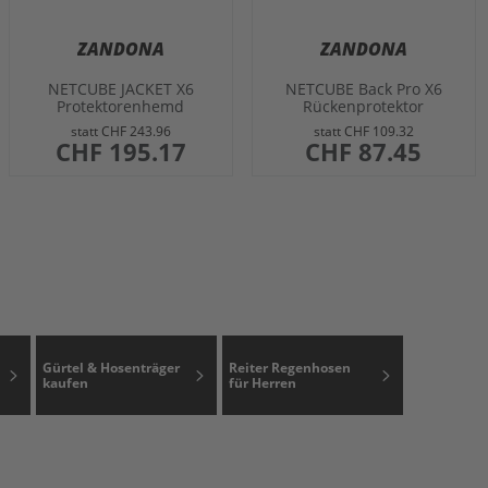
ZANDONA
ZANDONA
NETCUBE JACKET X6
NETCUBE Back Pro X6
Protektorenhemd
Rückenprotektor
statt
CHF 243.96
statt
CHF 109.32
sonderangebot
CHF 195.17
sonderangebot
CHF 87.45
Gürtel & Hosenträger
Reiter Regenhosen
kaufen
für Herren