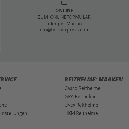
laptop
ONLINE
ZUM
ONLINEFORMULAR
oder per Mail an
info@helmexpress.com
RVICE
REITHELME: MARKEN
e
Casco Reithelme
GPA Reithelme
che
Uvex Reithelme
instellungen
HKM Reithelme