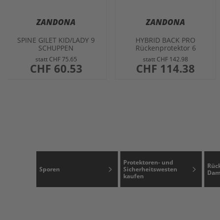
ZANDONA
ZANDONA
SPINE GILET KID/LADY 9
HYBRID BACK PRO
SCHUPPEN
Rückenprotektor 6
Schuppen
statt
CHF 75.65
statt
CHF 142.98
sonderangebot
CHF 60.53
sonderangebot
CHF 114.38
Protektoren- und
Rück
Sporen
Sicherheitswesten
Dam
kaufen