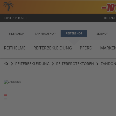
🌴
−1
EXPRESS VERSAND
100 TAGE
REITERSHOP
BIKERSHOP
FAHRRADSHOP
SKISHOP
REITHELME
REITERBEKLEIDUNG
PFERD
MARKE
REITERBEKLEIDUNG
REITERPROTEKTOREN
ZANDONA
home
Zum
Ende
der
Bildergalerie
springen