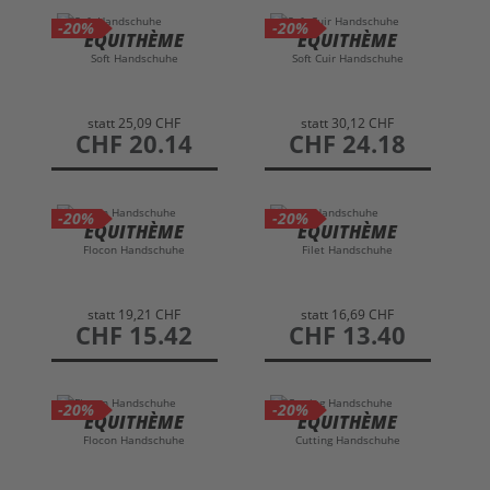
-20%
-20%
EQUITHÈME
EQUITHÈME
Soft Handschuhe
Soft Cuir Handschuhe
statt
25,09 CHF
statt
30,12 CHF
preis
CHF 20.14
preis
CHF 24.18
-20%
-20%
EQUITHÈME
EQUITHÈME
Flocon Handschuhe
Filet Handschuhe
statt
19,21 CHF
statt
16,69 CHF
preis
CHF 15.42
preis
CHF 13.40
-20%
-20%
EQUITHÈME
EQUITHÈME
Flocon Handschuhe
Cutting Handschuhe