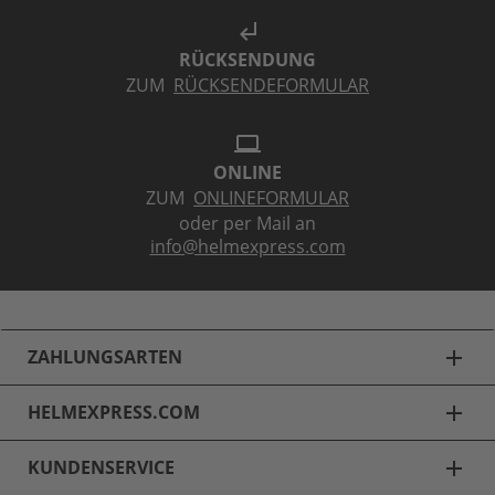
subdirectory_arrow_left
RÜCKSENDUNG
ZUM
RÜCKSENDEFORMULAR
laptop
ONLINE
ZUM
ONLINEFORMULAR
oder per Mail an
info@helmexpress.com
ZAHLUNGSARTEN
add
HELMEXPRESS.COM
add
KUNDENSERVICE
add