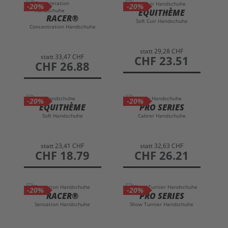
-20%
-20%
EQUITHÈME
RACER®
Soft Cuir Handschuhe
Concentration Handschuhe
statt
29,28 CHF
statt
33,47 CHF
preis
CHF 23.51
preis
CHF 26.88
-20%
-20%
EQUITHÈME
PRO SERIES
Soft Handschuhe
Cabrer Handschuhe
statt
23,41 CHF
statt
32,63 CHF
preis
CHF 18.79
preis
CHF 26.21
-20%
-20%
RACER®
PRO SERIES
Sensation Handschuhe
Show Turnier Handschuhe