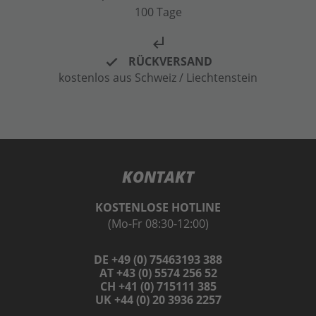
100 Tage
subdirectory_arrow_left
RÜCKVERSAND
kostenlos aus Schweiz / Liechtenstein
KONTAKT
KOSTENLOSE HOTLINE
(Mo-Fr 08:30-12:00)
DE +49 (0) 75463193 388
AT +43 (0) 5574 256 52
CH +41 (0) 715111 385
UK +44 (0) 20 3936 2257