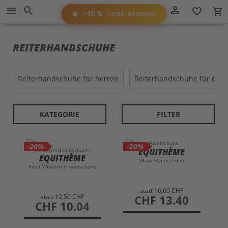
Direkt
−10%
person_outline
menu
search
favorite_border
local_grocery_store
RABATT
zum
AUF ALLES!
☀️
−10 %
CODE: SAISON10
Inhalt
SAISON10
CODE:
REITERHANDSCHUHE
reiterhandschuhe für herren
reiterhandschuhe für da
KATEGORIE
FILTER
-20%
-20%
EQUITHÈME
EQUITHÈME
Wave Handschuhe
Picot Winterreithandschuhe
statt
16,69 CHF
statt
12,50 CHF
preis
CHF 13.40
preis
CHF 10.04