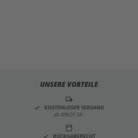
UNSERE VORTEILE
local_shipping
KOSTENLOSER VERSAND
ab 499,01 Sfr.
calendar_today
RÜCKGABERECHT