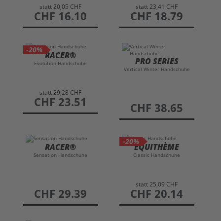
statt
20,05 CHF
statt
23,41 CHF
preis
CHF 16.10
preis
CHF 18.79
-20%
RACER®
PRO SERIES
Evolution Handschuhe
Vertical Winter Handschuhe
statt
29,28 CHF
preis
CHF 23.51
preis
CHF 38.65
-20%
RACER®
EQUITHÈME
Sensation Handschuhe
Classic Handschuhe
statt
25,09 CHF
preis
CHF 29.39
preis
CHF 20.14