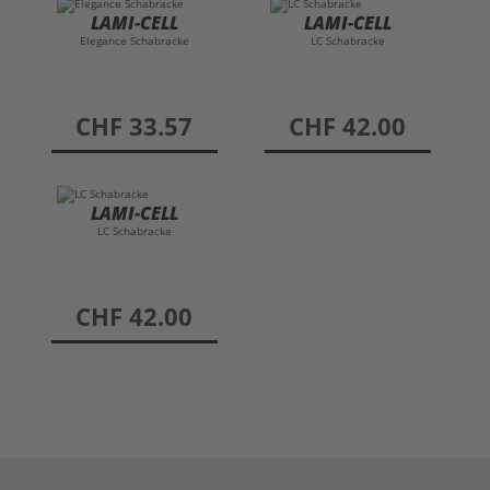
LAMI-CELL
LAMI-CELL
Elegance Schabracke
LC Schabracke
preis
CHF 33.57
preis
CHF 42.00
LAMI-CELL
LC Schabracke
preis
CHF 42.00