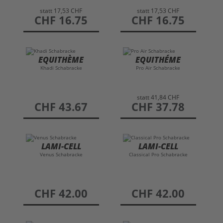
statt
17,53 CHF
statt
17,53 CHF
preis
CHF 16.75
preis
CHF 16.75
EQUITHÈME
EQUITHÉME
Khadi Schabracke
Pro Air Schabracke
statt
41,84 CHF
preis
CHF 43.67
preis
CHF 37.78
LAMI-CELL
LAMI-CELL
Venus Schabracke
Classical Pro Schabracke
preis
CHF 42.00
preis
CHF 42.00