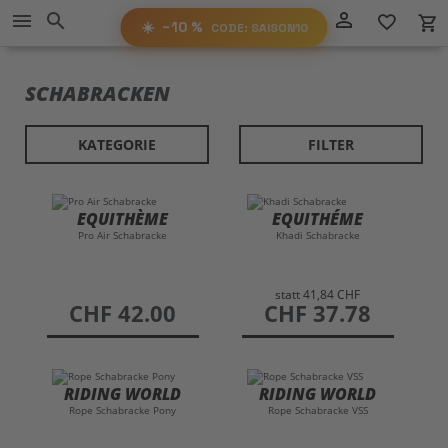
Direkt
−10%
person_outline
menu
search
favorite_border
local_grocery_store
RABATT
zum
AUF ALLES!
☀️
−10 %
CODE: SAISON10
Inhalt
SAISON10
CODE:
SCHABRACKEN
KATEGORIE
FILTER
EQUITHÈME
EQUITHÉME
Pro Air Schabracke
Khadi Schabracke
statt
41,84 CHF
preis
CHF 42.00
preis
CHF 37.78
RIDING WORLD
RIDING WORLD
Rope Schabracke Pony
Rope Schabracke VSS