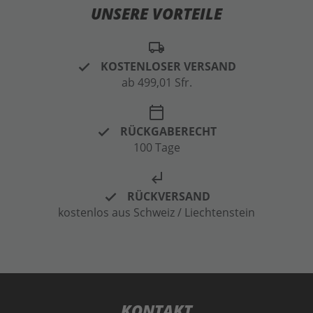
UNSERE VORTEILE
local_shipping
KOSTENLOSER VERSAND
ab 499,01 Sfr.
calendar_today
RÜCKGABERECHT
100 Tage
subdirectory_arrow_left
RÜCKVERSAND
kostenlos aus Schweiz / Liechtenstein
KONTAKT