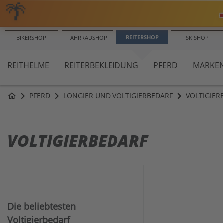
🌴
EXPRESS VERSAND
100 TAGE
REITERSHOP
BIKERSHOP
FAHRRADSHOP
SKISHOP
REITHELME
REITERBEKLEIDUNG
PFERD
MARKE
PFERD
LONGIER UND VOLTIGIERBEDARF
VOLTIGIER
home
VOLTIGIERBEDARF
Die beliebtesten
Voltigierbedarf