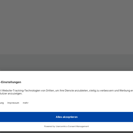
KONTAKT
KOSTENLOSE HOTLINE
(Mo-Fr 08:30-12:00)
DE +49 (0) 75463193 388
AT +43 (0) 5574 256 52
CH +41 (0) 715111 385
UK +44 (0) 20 3936 2257