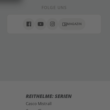
FOLGE UNS
chrome_reader_mode
MAGAZIN
REITHELME: SERIEN
Casco Mistrall