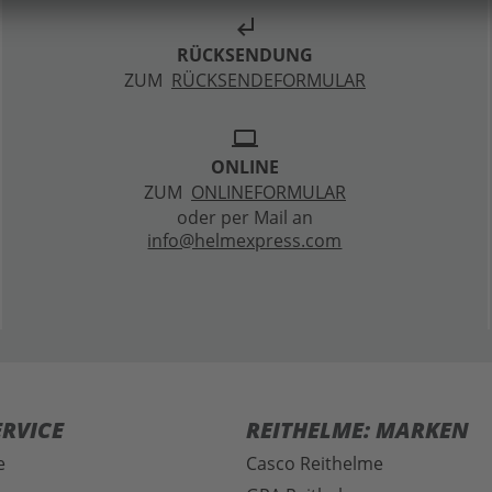
subdirectory_arrow_left
RÜCKSENDUNG
ZUM
RÜCKSENDEFORMULAR
laptop
ONLINE
ZUM
ONLINEFORMULAR
oder per Mail an
info@helmexpress.com
RVICE
REITHELME: MARKEN
e
Casco Reithelme