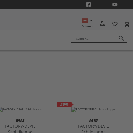
ON10
person_outline
favorite_border
local_grocery_store
Schweiz
search
Suchen…
-20%
MM
MM
FACTORY-DEVIL
FACTORY/DEVIL
Schildkappe
Schildkappe