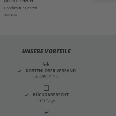
Jacken für Herren
Hoodies für Herren
Show More
UNSERE VORTEILE
local_shipping
KOSTENLOSER VERSAND
ab 499,01 Sfr.
calendar_today
RÜCKGABERECHT
100 Tage
subdirectory_arrow_left