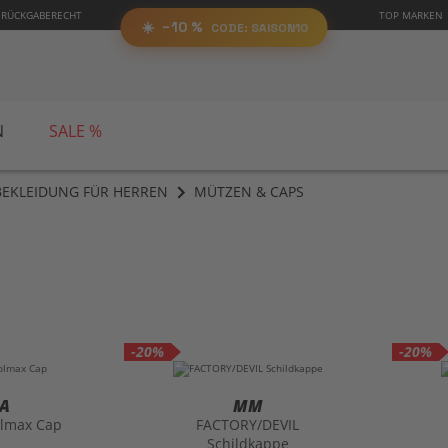
0%
 RÜCKGABERECHT
TOP MARKEN
SAIS
RABATT
AUF ALLES!
☀️
−10 %
CODE:
📋 Code kopieren
CODE: SAISON10
N
SALE %
TBEKLEIDUNG FÜR HERREN
MÜTZEN & CAPS
-20%
-20%
A
MM
olmax Cap
FACTORY/DEVIL
Schildkappe