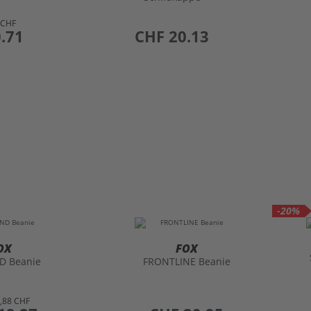
 CHF
.71
preis
CHF 20.13
-20%
OX
FOX
D Beanie
FRONTLINE Beanie
,88 CHF
preis