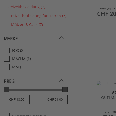
Freizeitbekleidung
(7)
statt
24,27
preis
CHF 20
Freizeitbekleidung für Herren
(7)
Mützen & Caps
(7)
MARKE
FOX
(2)
MACNA
(1)
MM
(3)
PREIS
F
OUTLAN
statt
20
preis
nur rabattierte Produkte
(1)