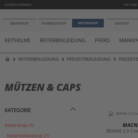
−1
EXPRESS VERSAND
100 TAGE
REITERSHOP
BIKERSHOP
FAHRRADSHOP
SKISHOP
REITHELME
REITERBEKLEIDUNG
PFERD
MARKE
REITERBEKLEIDUNG
FREIZEITBEKLEIDUNG
FREIZEI
home
MÜTZEN & CAPS
KATEGORIE
MACN
Reitershop
(7)
BEANIE 2.0 Co
Reiterbekleidung
(7)