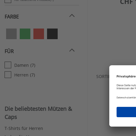
CHF 
FARBE
FÜR
Damen
(7)
Herren
(7)
SORTIEREN
Die beliebtesten Mützen &
Caps
T-Shirts für Herren