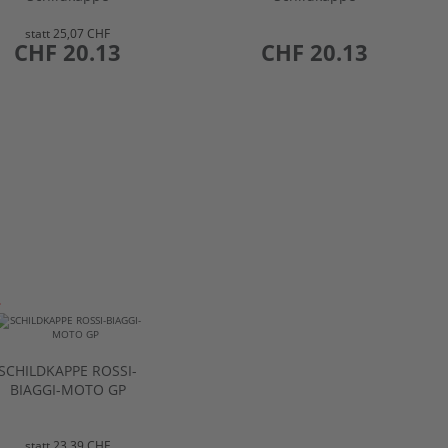
statt
25,07 CHF
preis
CHF 20.13
preis
CHF 20.13
SCHILDKAPPE ROSSI-
BIAGGI-MOTO GP
statt
23,39 CHF