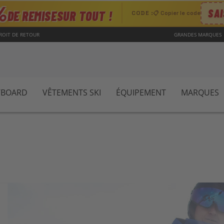
%
SAI
DE REMISE
SUR TOUT !
CODE :
📋 Copier le code
DROIT DE RETOUR
GRANDES MARQUES
WBOARD
VÊTEMENTS SKI
ÉQUIPEMENT
MARQUES