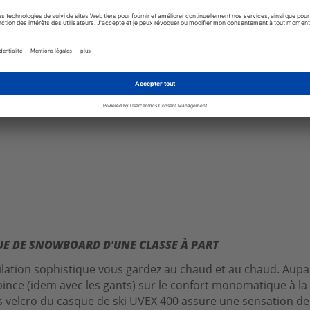
Aucun autre produit n'a été trouvé
QUE DE SNOWBOARD D'UNE CLASSE À PART
lation sophistique vous gardez au chaud et au chaud. Aupar
pince (idem avec les gants) sur le confort monomatique à la f
res velcro du casque de ski UVEX 400 assure une sensation d