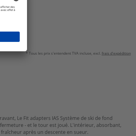
* Tous les prix s'entendent TVA incluse, excl.
frais d'expédition
avant, Le Fit adapters IAS Système de ski de fond
ermeture - et le tour est joué. L'intérieur, absorbant,
e fraîcheur après un descente en sueur.