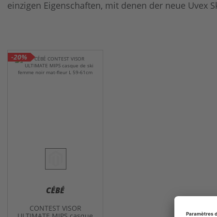
einzigen Eigenschaften, mit denen der neue Uvex S
-20%
CÉBÉ
CONTEST VISOR
ULTIMATE MIPS casque