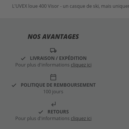
L'UVEX loue 400 Visor - un casque de ski, mais uniquem
NOS AVANTAGES
local_shipping
LIVRAISON / EXPÉDITION
Pour plus d'informations
cliquez ici
calendar_today
POLITIQUE DE REMBOURSEMENT
100 jours
subdirectory_arrow_left
RETOURS
Pour plus d'informations
cliquez ici