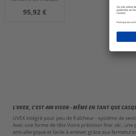
de ski femme
95,92 €
L'UVEX, C'EST 400 VISOR - MÊME EN TANT QUE CAS
UVEX intégré pour peu de fraîcheur - système de venti
Avec une forme de tête Votre précision fine: ski , une 
anti-allergique et facile à enlever grâce aux fermetu