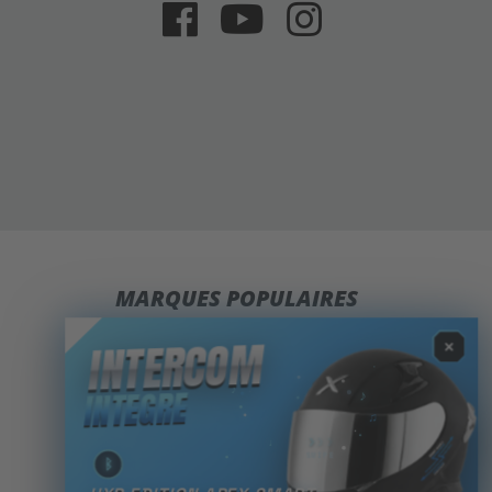
MARQUES POPULAIRES
Casques HJC
INTERCOM
✕
Casques Shark
INTÉGRÉ
Casques Scorpion
Casques Shoei
›
›
›
Casques AGV
SWIPE
ᛒ