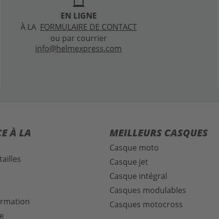
laptop
EN LIGNE
À LA
FORMULAIRE DE CONTACT
ou par courrier
info@helmexpress.com
E À LA
MEILLEURS CASQUES
Casque moto
ailles
Casque jet
Casque intégral
Casques modulables
formation
Casques motocross
e