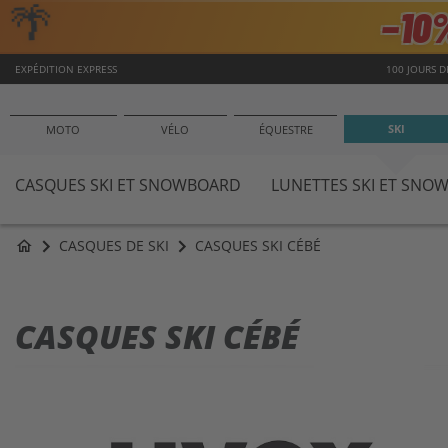
🌴
−10
EXPÉDITION EXPRESS
100 JOURS 
SKI
MOTO
VÉLO
ÉQUESTRE
CASQUES SKI ET SNOWBOARD
LUNETTES SKI ET SNO
CASQUES DE SKI
CASQUES SKI CÉBÉ
home
CASQUES SKI CÉBÉ