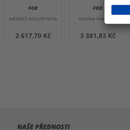
FOX
FOX
AIRSPACE ROLLOFF Brille
PureVue Vivid Brille
2 617,70 Kč
3 381,83 Kč
NAŠE PŘEDNOSTI