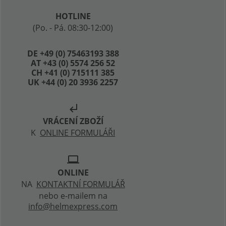
HOTLINE
(Po. - Pá. 08:30-12:00)
DE +49 (0) 75463193 388
AT +43 (0) 5574 256 52
CH +41 (0) 715111 385
UK +44 (0) 20 3936 2257
subdirectory_arrow_left
VRÁCENÍ ZBOŽÍ
K
ONLINE FORMULÁŘI
laptop
ONLINE
NA
KONTAKTNÍ FORMULÁŘ
nebo e-mailem na
info@helmexpress.com