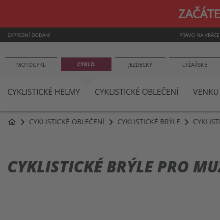
ZAČÁTE
EXPRESNÍ DODÁNÍ
PRÁVO NA VRÁCE
CYKLO
MOTOCYKL
JEZDECKÝ
LYŽAŘSKÉ
CYKLISTICKÉ HELMY
CYKLISTICKÉ OBLEČENÍ
VENKU
CYKLISTICKÉ OBLEČENÍ
CYKLISTICKÉ BRÝLE
CYKLIST
home
CYKLISTICKÉ BRÝLE PRO MU