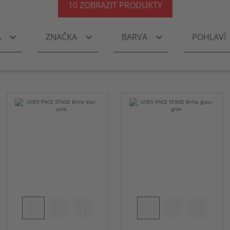
10
ZOBRAZIT PRODUKTY
keyboard_arrow_down
keyboard_arrow_down
keyboard_arrow_down
A
ZNAČKA
BARVA
POHLAVÍ