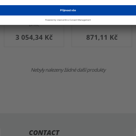
FOX
FOX
PureVue black/clear
MTB Main Brille
Brille
3 054,34 Kč
871,11 Kč
Nebyly nalezeny žádné další produkty
CONTACT