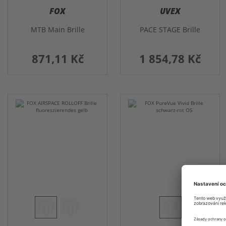
FOX
UVEX
MTB Main Brille
PACE STAGE Brille
871,11 Kč
1 854,78 Kč