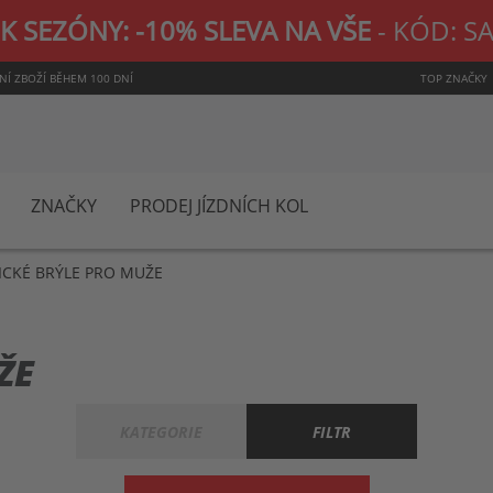
K SEZÓNY: -10% SLEVA NA VŠE
- KÓD: S
NÍ ZBOŽÍ BĚHEM 100 DNÍ
TOP ZNAČKY
ZNAČKY
PRODEJ JÍZDNÍCH KOL
ICKÉ BRÝLE PRO MUŽE
ŽE
KATEGORIE
FILTR