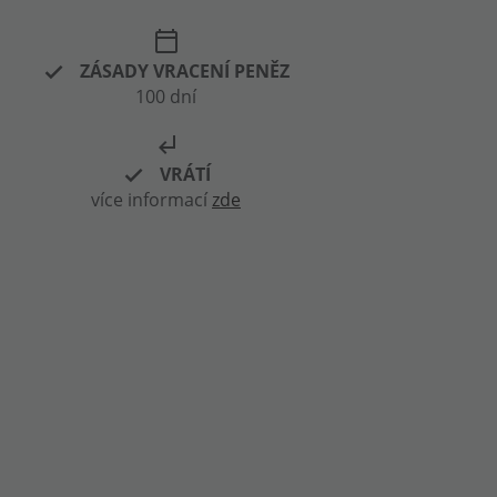
calendar_today
ZÁSADY VRACENÍ PENĚZ
100 dní
subdirectory_arrow_left
VRÁTÍ
více informací
zde