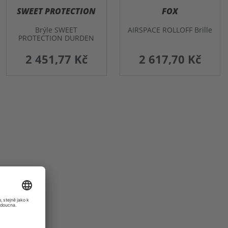
SWEET PROTECTION
FOX
Brýle SWEET
AIRSPACE ROLLOFF Brille
PROTECTION DURDEN
MTB RIG REFLECT
2 451,77 Kč
2 617,70 Kč