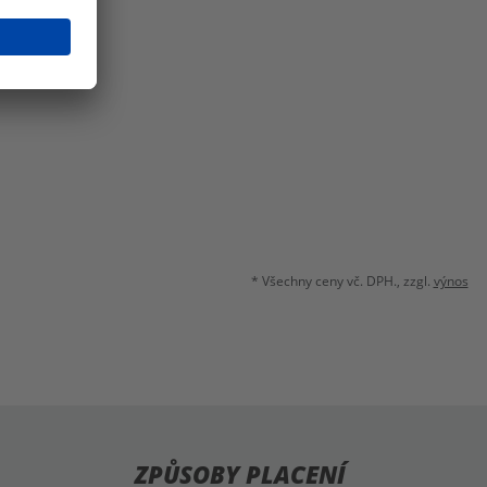
* Všechny ceny vč. DPH., zzgl.
výnos
ZPŮSOBY PLACENÍ