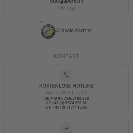
Rückgaberecht
100 Tage
KONTAKT
phone
KOSTENLOSE HOTLINE
Mo–Fr 08:30–12:00
DE +49 (0) 75463193 388
AT +43 (0) 5574 256 52
CH +41 (0) 715111 385
subdirectory_arrow_left