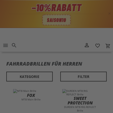
RABATT
−10%
✕
SAISON10
Direkt
person_outline
menu
search
favorite_border
local_grocery_store
zum
Inhalt
FAHRRADBRILLEN FÜR HERREN
KATEGORIE
FILTER
FOX
SWEET
MTB Main Brille
PROTECTION
DURDEN MTB RIG REFLECT
Brille