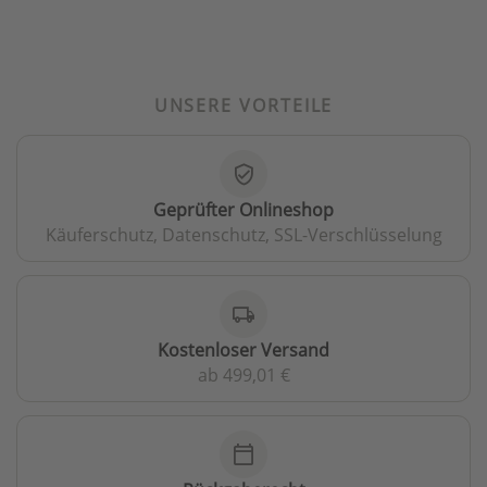
UNSERE VORTEILE
verified_user
Geprüfter Onlineshop
Käuferschutz, Datenschutz, SSL-Verschlüsselung
local_shipping
Kostenloser Versand
ab 499,01 €
calendar_today