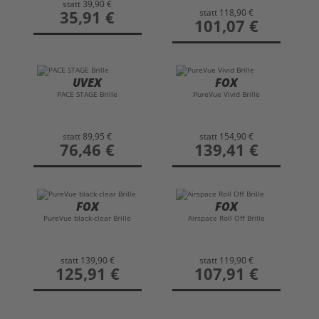
statt
39,90 €
statt
118,90 €
preis
35,91 €
preis
101,07 €
UVEX
FOX
PACE STAGE Brille
PureVue Vivid Brille
statt
89,95 €
statt
154,90 €
preis
76,46 €
preis
139,41 €
FOX
FOX
PureVue black-clear Brille
Airspace Roll Off Brille
statt
139,90 €
statt
119,90 €
preis
125,91 €
preis
107,91 €