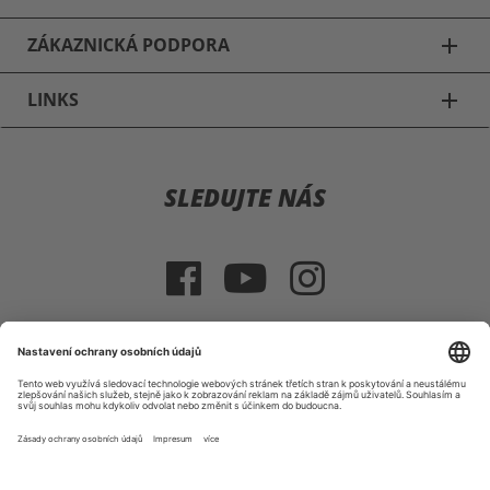
ZÁKAZNICKÁ PODPORA
add
LINKS
add
Cyklistické přilby
SLEDUJTE NÁS
Alpina Cyklistické přilby
UVEX Cyklistické přilby
Casco Cyklistické přilby
POC Cyklistické přilby
VÝBĚR ZEMĚ
SPECIALIZED Cyklistické přilby
Tiráž
VOP
Právo na vrácení zboží
|
|
Fox Cyklistické přilby