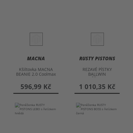
MACNA
RUSTY PISTONS
Kšiltovka MACNA
REZAVÉ PÍSTKY
BEANIE 2.0 Coolmax
BALLWIN
Cap
PENĚŽENKA S
ŘETĚZEM
596,99 Kč
1 010,35 Kč