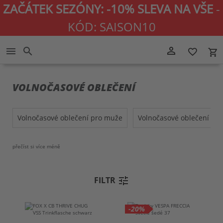
ZAČÁTEK SEZÓNY: -10% SLEVA NA VŠE
-
KÓD: SAISON10
Přejít
person_outline
menu
search
favorite_border
local_grocery_store
na
obsah
VOLNOČASOVÉ OBLEČENÍ
volnočasové oblečení pro muže
volnočasové oblečení pr
přečíst si více
méně
tune
FILTR
-20%