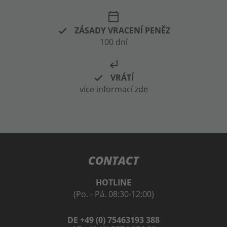
calendar_today
ZÁSADY VRACENÍ PENĚZ
100 dní
subdirectory_arrow_left
VRÁTÍ
více informací
zde
CONTACT
HOTLINE
(Po. - Pá. 08:30-12:00)
DE +49 (0) 75463193 388