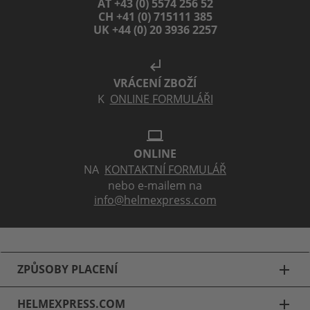
AT +43 (0) 5574 256 52
CH +41 (0) 715111 385
UK +44 (0) 20 3936 2257
subdirectory_arrow_left
VRÁCENÍ ZBOŽÍ
K
ONLINE FORMULÁŘI
laptop
ONLINE
NA
KONTAKTNÍ FORMULÁŘ
nebo e-mailem na
info@helmexpress.com
ZPŮSOBY PLACENÍ
add
HELMEXPRESS.COM
add