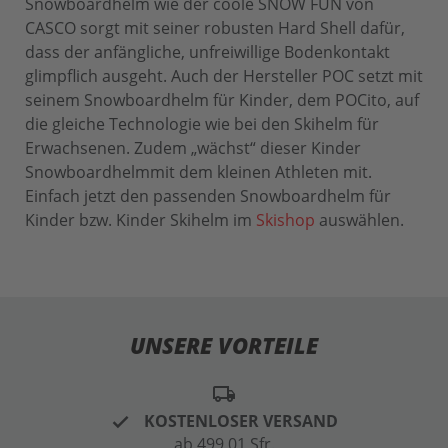
Snowboardhelm wie der coole SNOW FUN von
CASCO sorgt mit seiner robusten Hard Shell dafür,
dass der anfängliche, unfreiwillige Bodenkontakt
glimpflich ausgeht. Auch der Hersteller POC setzt mit
seinem Snowboardhelm für Kinder, dem POCito, auf
die gleiche Technologie wie bei den Skihelm für
Erwachsenen. Zudem „wächst“ dieser Kinder
Snowboardhelmmit dem kleinen Athleten mit.
Einfach jetzt den passenden Snowboardhelm für
Kinder bzw. Kinder Skihelm im
Skishop
auswählen.
UNSERE VORTEILE
local_shipping
KOSTENLOSER VERSAND
ab 499,01 Sfr.