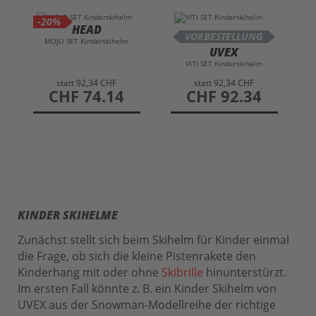
-20%
HEAD
VORBESTELLUNG
MOJO SET Kinderskihelm
UVEX
VITI SET Kinderskihelm
statt
92,34 CHF
statt
92,34 CHF
preis
CHF 74.14
preis
CHF 92.34
KINDER SKIHELME
Zunächst stellt sich beim Skihelm für Kinder einmal
die Frage, ob sich die kleine Pistenrakete den
Kinderhang mit oder ohne
Skibrille
hinunterstürzt.
Im ersten Fall könnte z. B. ein Kinder Skihelm von
UVEX aus der Snowman-Modellreihe der richtige