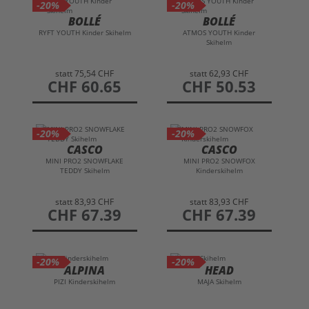
-20%
-20%
BOLLÉ
BOLLÉ
RYFT YOUTH Kinder Skihelm
ATMOS YOUTH Kinder
Skihelm
statt
75,54 CHF
statt
62,93 CHF
preis
CHF 60.65
preis
CHF 50.53
-20%
-20%
CASCO
CASCO
MINI PRO2 SNOWFLAKE
MINI PRO2 SNOWFOX
TEDDY Skihelm
Kinderskihelm
statt
83,93 CHF
statt
83,93 CHF
preis
CHF 67.39
preis
CHF 67.39
-20%
-20%
ALPINA
HEAD
PIZI Kinderskihelm
MAJA Skihelm