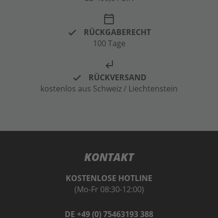
calendar_today
RÜCKGABERECHT
100 Tage
subdirectory_arrow_left
RÜCKVERSAND
kostenlos aus Schweiz / Liechtenstein
KONTAKT
KOSTENLOSE HOTLINE
(Mo-Fr 08:30-12:00)
DE +49 (0) 75463193 388