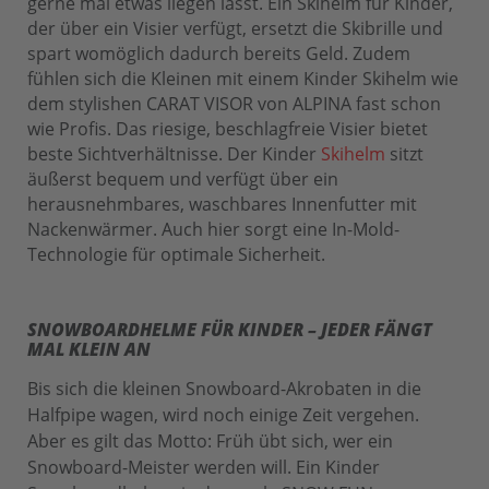
gerne mal etwas liegen lässt. Ein Skihelm für Kinder,
der über ein Visier verfügt, ersetzt die Skibrille und
spart womöglich dadurch bereits Geld. Zudem
fühlen sich die Kleinen mit einem Kinder Skihelm wie
dem stylishen CARAT VISOR von ALPINA fast schon
wie Profis. Das riesige, beschlagfreie Visier bietet
beste Sichtverhältnisse. Der Kinder
Skihelm
sitzt
äußerst bequem und verfügt über ein
herausnehmbares, waschbares Innenfutter mit
Nackenwärmer. Auch hier sorgt eine In-Mold-
Technologie für optimale Sicherheit.
SNOWBOARDHELME FÜR KINDER – JEDER FÄNGT
MAL KLEIN AN
Bis sich die kleinen Snowboard-Akrobaten in die
Halfpipe wagen, wird noch einige Zeit vergehen.
Aber es gilt das Motto: Früh übt sich, wer ein
Snowboard-Meister werden will. Ein Kinder