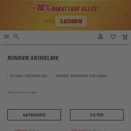
−10%
RABATT
AUF ALLES!
✕
SAISON10
CODE:
Direkt
person_outline
menu
search
favorite_border
local_grocery_store
zum
Inhalt
KINDER SKIHELME
kinder skihelm-set
kinder skihelme mit visier
Weiterlesen
weniger
KATEGORIE
FILTER