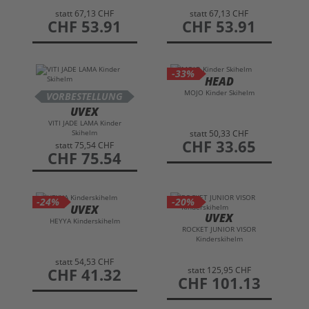
statt
67,13 CHF
statt
67,13 CHF
preis
CHF 53.91
preis
CHF 53.91
-33%
HEAD
MOJO Kinder Skihelm
VORBESTELLUNG
UVEX
VITI JADE LAMA Kinder
Skihelm
statt
50,33 CHF
preis
CHF 33.65
statt
75,54 CHF
preis
CHF 75.54
-24%
-20%
UVEX
UVEX
HEYYA Kinderskihelm
ROCKET JUNIOR VISOR
Kinderskihelm
statt
54,53 CHF
statt
125,95 CHF
preis
CHF 41.32
preis
CHF 101.13