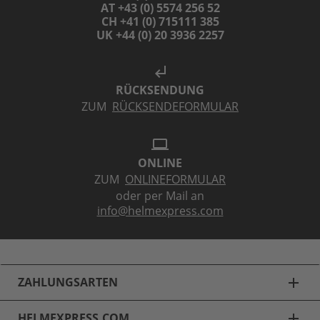
AT +43 (0) 5574 256 52
CH +41 (0) 715111 385
UK +44 (0) 20 3936 2257
subdirectory_arrow_left
RÜCKSENDUNG
ZUM
RÜCKSENDEFORMULAR
laptop
ONLINE
ZUM
ONLINEFORMULAR
oder per Mail an
info@helmexpress.com
ZAHLUNGSARTEN
add
HELMEXPRESS.COM
add