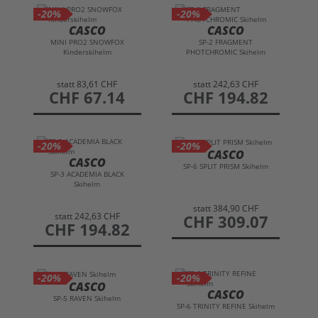
-20%
-20%
CASCO
CASCO
MINI PRO2 SNOWFOX
SP-2 FRAGMENT
Kinderskihelm
PHOTCHROMIC Skihelm
statt
83,61 CHF
statt
242,63 CHF
preis
CHF 67.14
preis
CHF 194.82
-20%
-20%
CASCO
CASCO
SP-6 SPLIT PRISM Skihelm
SP-3 ACADEMIA BLACK
Skihelm
statt
384,90 CHF
statt
242,63 CHF
preis
CHF 309.07
preis
CHF 194.82
-20%
-20%
CASCO
CASCO
SP-5 RAVEN Skihelm
SP-6 TRINITY REFINE Skihelm