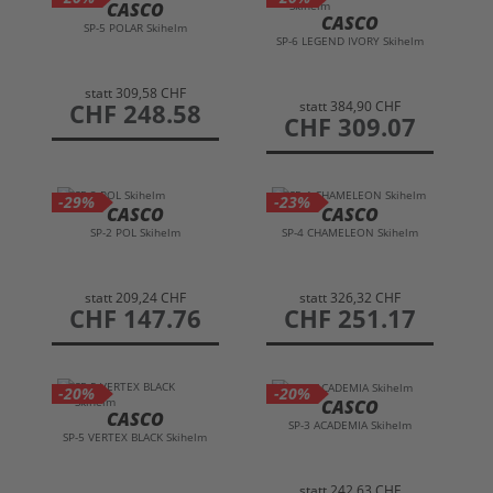
CASCO
CASCO
SP-5 POLAR Skihelm
SP-6 LEGEND IVORY Skihelm
statt
309,58 CHF
statt
384,90 CHF
preis
CHF 248.58
preis
CHF 309.07
-29%
-23%
CASCO
CASCO
SP-2 POL Skihelm
SP-4 CHAMELEON Skihelm
statt
209,24 CHF
statt
326,32 CHF
preis
CHF 147.76
preis
CHF 251.17
-20%
-20%
CASCO
CASCO
SP-3 ACADEMIA Skihelm
SP-5 VERTEX BLACK Skihelm
statt
242,63 CHF