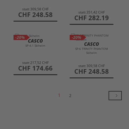
statt
309,58 CHF
statt
351,42 CHF
preis
CHF 248.58
preis
CHF 282.19
-20%
-20%
CASCO
CASCO
SP-4.1 Skihelm
SP-6 TRINITY PHANTOM
Skihelm
statt
217,52 CHF
statt
309,58 CHF
preis
CHF 174.66
preis
CHF 248.58
1
2