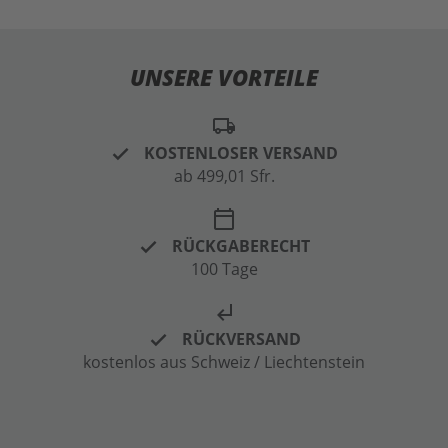
UNSERE VORTEILE
local_shipping
KOSTENLOSER VERSAND
ab 499,01 Sfr.
calendar_today
RÜCKGABERECHT
100 Tage
subdirectory_arrow_left
RÜCKVERSAND
kostenlos aus Schweiz / Liechtenstein