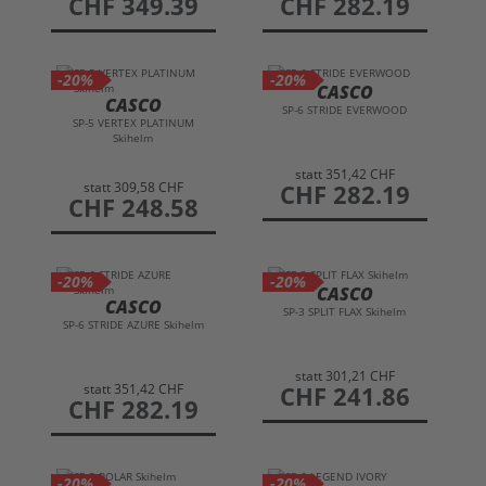
CHF 349.39
CHF 282.19
-20%
-20%
CASCO
CASCO
SP-6 STRIDE EVERWOOD
SP-5 VERTEX PLATINUM
Skihelm
statt
351,42 CHF
statt
309,58 CHF
preis
CHF 282.19
preis
CHF 248.58
-20%
-20%
CASCO
CASCO
SP-3 SPLIT FLAX Skihelm
SP-6 STRIDE AZURE Skihelm
statt
301,21 CHF
statt
351,42 CHF
preis
CHF 241.86
preis
CHF 282.19
-20%
-20%