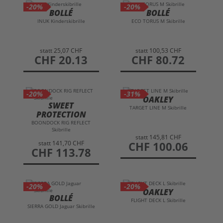
-20%
-20%
BOLLÉ
BOLLÉ
INUK Kinderskibrille
ECO TORUS M Skibrille
statt
25,07 CHF
statt
100,53 CHF
preis
CHF 20.13
preis
CHF 80.72
-20%
-31%
OAKLEY
SWEET
TARGET LINE M Skibrille
PROTECTION
BOONDOCK RIG REFLECT
Skibrille
statt
145,81 CHF
statt
141,70 CHF
preis
CHF 100.06
preis
CHF 113.78
-20%
-20%
OAKLEY
BOLLÉ
FLIGHT DECK L Skibrille
SIERRA GOLD Jaguar Skibrille