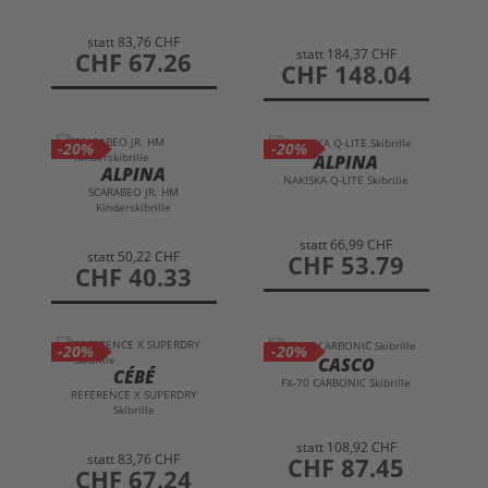
statt
83,76 CHF
statt
184,37 CHF
preis
CHF 67.26
preis
CHF 148.04
-20%
-20%
ALPINA
ALPINA
NAKISKA Q-LITE Skibrille
SCARABEO JR. HM
Kinderskibrille
statt
66,99 CHF
statt
50,22 CHF
preis
CHF 53.79
preis
CHF 40.33
-20%
-20%
CASCO
CÉBÉ
FX-70 CARBONIC Skibrille
REFERENCE X SUPERDRY
Skibrille
statt
108,92 CHF
statt
83,76 CHF
preis
CHF 87.45
preis
CHF 67.24