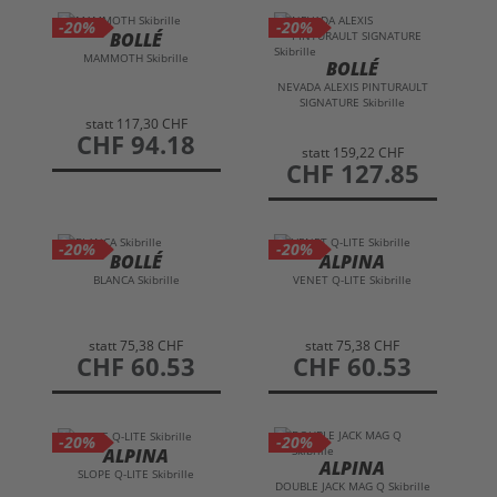
-20%
-20%
BOLLÉ
MAMMOTH Skibrille
BOLLÉ
NEVADA ALEXIS PINTURAULT
SIGNATURE Skibrille
statt
117,30 CHF
preis
CHF 94.18
statt
159,22 CHF
preis
CHF 127.85
-20%
-20%
BOLLÉ
ALPINA
BLANCA Skibrille
VENET Q-LITE Skibrille
statt
75,38 CHF
statt
75,38 CHF
preis
CHF 60.53
preis
CHF 60.53
-20%
-20%
ALPINA
ALPINA
SLOPE Q-LITE Skibrille
DOUBLE JACK MAG Q Skibrille