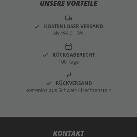
UNSERE VORTEILE
local_shipping
KOSTENLOSER VERSAND
ab 499,01 Sfr.
calendar_today
RÜCKGABERECHT
100 Tage
subdirectory_arrow_left
RÜCKVERSAND
kostenlos aus Schweiz / Liechtenstein
KONTAKT