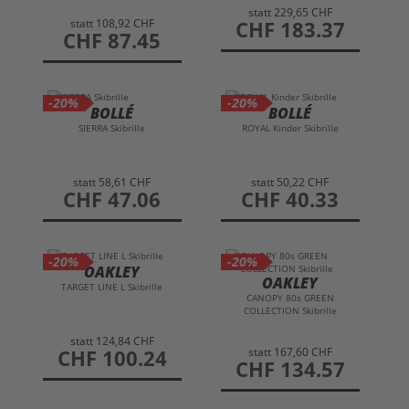
statt
229,65 CHF
statt
108,92 CHF
preis
CHF 183.37
preis
CHF 87.45
-20%
-20%
BOLLÉ
BOLLÉ
SIERRA Skibrille
ROYAL Kinder Skibrille
statt
58,61 CHF
statt
50,22 CHF
preis
CHF 47.06
preis
CHF 40.33
-20%
-20%
OAKLEY
OAKLEY
TARGET LINE L Skibrille
CANOPY 80s GREEN
COLLECTION Skibrille
statt
124,84 CHF
statt
167,60 CHF
preis
CHF 100.24
preis
CHF 134.57