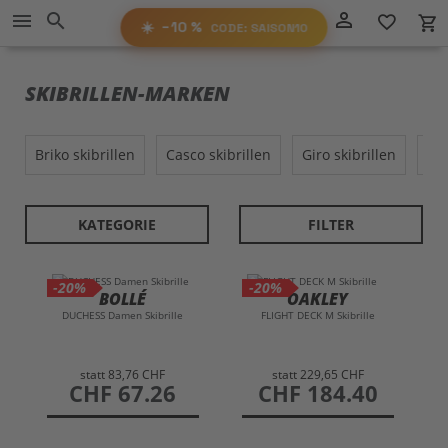
−10%
person_outline
menu
search
favorite_border
local_grocery_store
RABATT
AUF ALLES!
☀️
−10 %
CODE: SAISON10
SAISON10
CODE:
SKIBRILLEN-MARKEN
briko skibrillen
casco skibrillen
giro skibrillen
o
KATEGORIE
FILTER
-20%
-20%
BOLLÉ
OAKLEY
DUCHESS Damen Skibrille
FLIGHT DECK M Skibrille
statt
83,76 CHF
statt
229,65 CHF
preis
CHF 67.26
preis
CHF 184.40