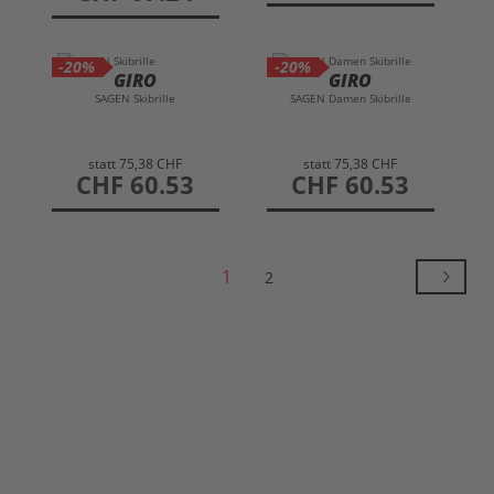
-20%
-20%
GIRO
GIRO
SAGEN Skibrille
SAGEN Damen Skibrille
statt
75,38 CHF
statt
75,38 CHF
preis
CHF 60.53
preis
CHF 60.53
1
2