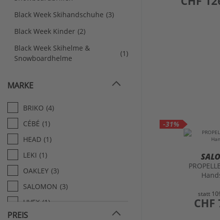
CHF 12
Black Week Skihandschuhe
(3)
Black Week Kinder
(2)
Black Week Skihelme &
(1)
Snowboardhelme
MARKE
BRIKO
(4)
CÉBÉ
(1)
-31%
HEAD
(1)
LEKI
(1)
SAL
PROPELL
OAKLEY
(3)
Hand
SALOMON
(3)
statt
10
preis
CHF 
UVEX
(1)
PREIS