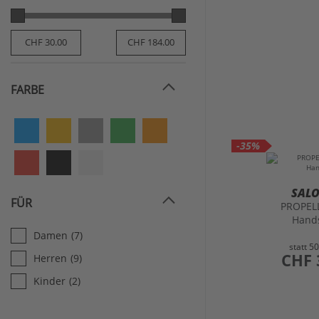
FARBE
-35%
SAL
FÜR
PROPEL
Hand
Damen
(7)
statt
50
preis
CHF 
Herren
(9)
Kinder
(2)