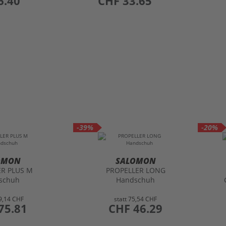
6.40
CHF 33.65
-39%
-20%
OMON
SALOMON
ER PLUS M
PROPELLER LONG
schuh
Handschuh
9,14 CHF
statt
75,54 CHF
75.81
preis
CHF 46.29