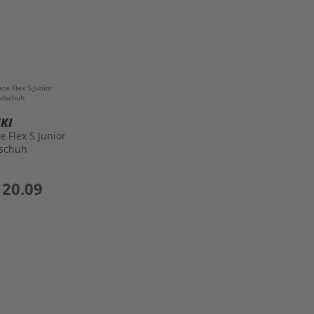
EKI
 Flex S Junior
schuh
120.09