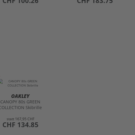
CHF 100.26
CHF 183.75
OAKLEY
CANOPY 80s GREEN
COLLECTION Skibrille
statt
167,95 CHF
preis
CHF 134.85