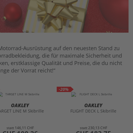
e Motorrad-Ausrüstung auf den neuesten Stand zu
radbekleidung, die für maximale Sicherheit und
en, erstklassige Qualität und Preise, die du nicht
nge der Vorrat reicht!“
-20%
OAKLEY
OAKLEY
ARGET LINE M Skibrille
FLIGHT DECK L Skibrille
statt
146,11 CHF
statt
230,13 CHF
preis
preis