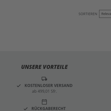
SORTIEREN
UNSERE VORTEILE
local_shipping
KOSTENLOSER VERSAND
ab 499,01 Sfr.
calendar_today
RÜCKGABERECHT