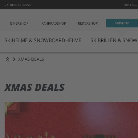
−1
EXPRESS VERSAND
100 TAGE
SKISHOP
BIKERSHOP
FAHRRADSHOP
REITERSHOP
SKIHELME & SNOWBOARDHELME
SKIBRILLEN & SNO
XMAS DEALS
home
XMAS DEALS