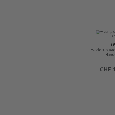
L
Worldcup Race
Hand
preis
CHF 