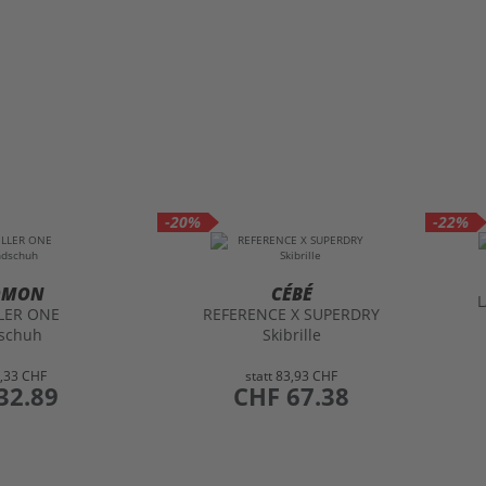
-20%
-22%
OMON
CÉBÉ
L
LER ONE
REFERENCE X SUPERDRY
schuh
Skibrille
,33 CHF
statt
83,93 CHF
32.89
preis
CHF 67.38