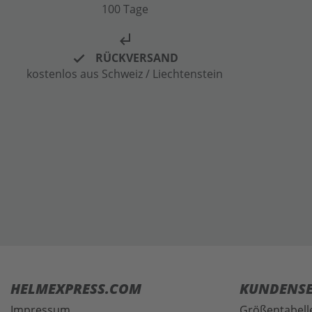
100 Tage
subdirectory_arrow_left
RÜCKVERSAND
kostenlos aus Schweiz / Liechtenstein
HELMEXPRESS.COM
KUNDENSE
Impressum
Größentabell