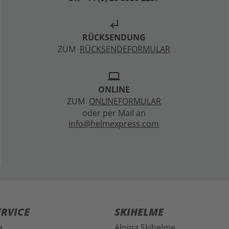
subdirectory_arrow_left
RÜCKSENDUNG
ZUM
RÜCKSENDEFORMULAR
laptop
ONLINE
ZUM
ONLINEFORMULAR
oder per Mail an
info@helmexpress.com
RVICE
SKIHELME
e
Alpina Skihelme