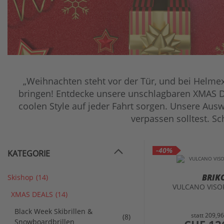
„Weihnachten steht vor der Tür, und bei Helmex
bringen! Entdecke unsere unschlagbaren XMAS D
coolen Style auf jeder Fahrt sorgen. Unsere Auswa
verpassen solltest. Sc
-40%
KATEGORIE
BRIK
Skishop
(14)
VULCANO VISOR
XMAS DEALS
(14)
Black Week Skibrillen &
statt
209,9
(8)
preis
Snowboardbrillen