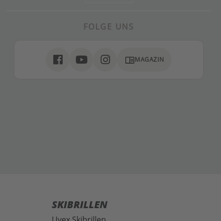
FOLGE UNS
chrome_reader_mode
MAGAZIN
SKIBRILLEN
Uvex Skibrillen