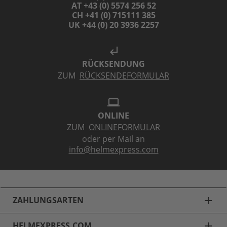
AT +43 (0) 5574 256 52
CH +41 (0) 715111 385
UK +44 (0) 20 3936 2257
subdirectory_arrow_left
RÜCKSENDUNG
ZUM
RÜCKSENDEFORMULAR
laptop
ONLINE
ZUM
ONLINEFORMULAR
oder per Mail an
info@helmexpress.com
ZAHLUNGSARTEN
add
HELMEXPRESS.COM
add