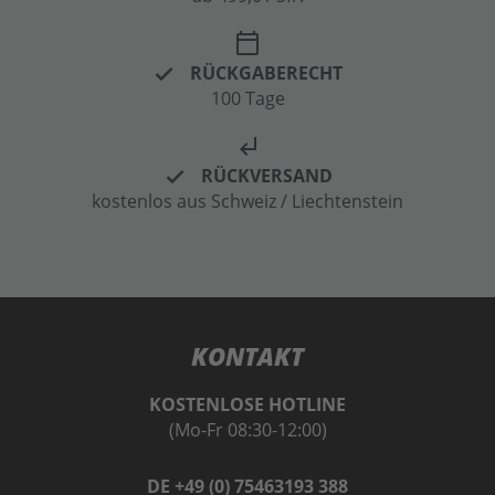
calendar_today
RÜCKGABERECHT
100 Tage
subdirectory_arrow_left
RÜCKVERSAND
kostenlos aus Schweiz / Liechtenstein
KONTAKT
KOSTENLOSE HOTLINE
(Mo-Fr 08:30-12:00)
DE +49 (0) 75463193 388