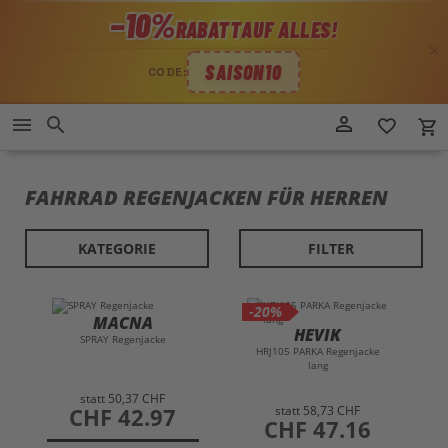
−10%
RABATT
AUF ALLES!
✕
SAISON10
CODE:
Direkt
person_outline
menu
search
favorite_border
local_grocery_store
zum
Inhalt
FAHRRAD REGENJACKEN FÜR HERREN
KATEGORIE
FILTER
-20%
MACNA
HEVIK
SPRAY Regenjacke
HRJ105 PARKA Regenjacke
lang
statt
50,37 CHF
statt
58,73 CHF
preis
CHF 42.97
preis
CHF 47.16