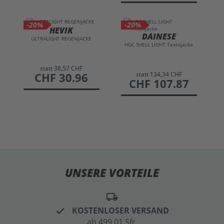
-20%
-20%
HEVIK
DAINESE
ULTRALIGHT REGENJACKE
HGC SHELL LIGHT Textiljacke
statt
38,57 CHF
statt
134,34 CHF
preis
CHF 30.96
preis
CHF 107.87
UNSERE VORTEILE
local_shipping
KOSTENLOSER VERSAND
ab 499,01 Sfr.