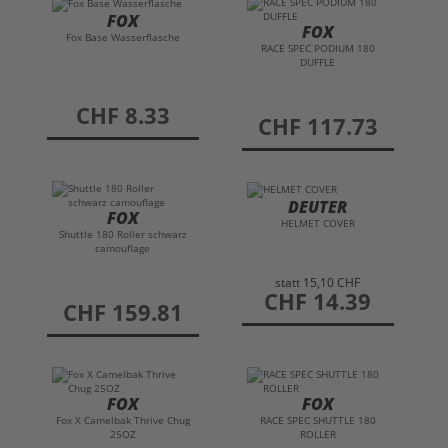
FOX
FOX
Fox Base Wasserflasche
RACE SPEC PODIUM 180
DUFFLE
preis
CHF 8.33
preis
CHF 117.73
DEUTER
FOX
HELMET COVER
Shuttle 180 Roller schwarz
camouflage
statt
15,10 CHF
preis
CHF 14.39
preis
CHF 159.81
FOX
FOX
Fox X Camelbak Thrive Chug
RACE SPEC SHUTTLE 180
25OZ
ROLLER