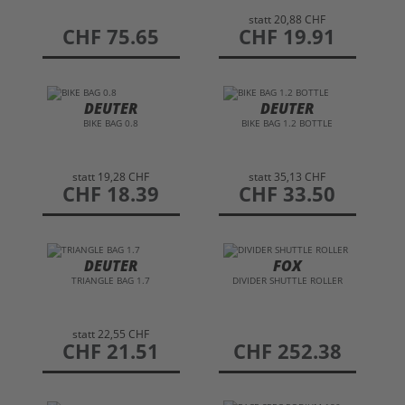
statt
20,88 CHF
preis
CHF 75.65
preis
CHF 19.91
DEUTER
DEUTER
BIKE BAG 0.8
BIKE BAG 1.2 BOTTLE
statt
19,28 CHF
statt
35,13 CHF
preis
CHF 18.39
preis
CHF 33.50
DEUTER
FOX
TRIANGLE BAG 1.7
DIVIDER SHUTTLE ROLLER
statt
22,55 CHF
preis
CHF 21.51
preis
CHF 252.38