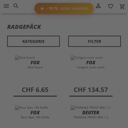
Direkt
−10%
person_outline
menu
search
favorite_border
local_grocery_store
RABATT
zum
AUF ALLES!
☀️
−10 %
CODE: SAISON10
Inhalt
SAISON10
CODE:
RADGEPÄCK
KATEGORIE
FILTER
FOX
FOX
Mud Guard
Tailgate cover small
preis
CHF 6.65
preis
CHF 134.57
FOX
DEUTER
Race Spec 180 Duffle
TRIANGLE FRONT BAG 1.5