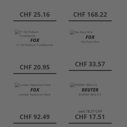
preis
CHF 25.16
preis
CHF 168.22
FOX
FOX
Hip Pack Slim
21 OZ Podium Trinkflasche
preis
CHF 33.57
preis
CHF 20.95
FOX
DEUTER
Lumbar Hydration Pack
ENERGY BAG 0.5
statt
18,37 CHF
preis
CHF 92.49
preis
CHF 17.51