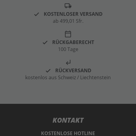
local_shipping
KOSTENLOSER VERSAND
ab 499,01 Sfr.
calendar_today
RÜCKGABERECHT
100 Tage
subdirectory_arrow_left
RÜCKVERSAND
kostenlos aus Schweiz / Liechtenstein
KONTAKT
KOSTENLOSE HOTLINE