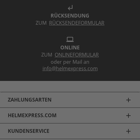
subdirectory_arrow_left
RÜCKSENDUNG
ZUM
RÜCKSENDEFORMULAR
laptop
ONLINE
ZUM
ONLINEFORMULAR
oder per Mail an
info@helmexpress.com
ZAHLUNGSARTEN
add
HELMEXPRESS.COM
add
KUNDENSERVICE
add