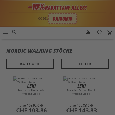
−10%
RABATT
AUF ALLES!
✕
SAISON10
CODE:
Direkt
person_outline
menu
search
favorite_border
local_grocery_store
zum
Inhalt
NORDIC WALKING STÖCKE
KATEGORIE
FILTER
LEKI
LEKI
Instructor Lite Nordic
Traveller Carbon Nordic
Walking Stöcke
Walking Stöcke
statt
108,92 CHF
statt
150,83 CHF
preis
CHF 103.86
preis
CHF 143.83