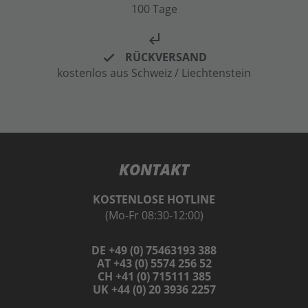
100 Tage
subdirectory_arrow_left
RÜCKVERSAND
kostenlos aus Schweiz / Liechtenstein
KONTAKT
KOSTENLOSE HOTLINE
(Mo-Fr 08:30-12:00)
DE +49 (0) 75463193 388
AT +43 (0) 5574 256 52
CH +41 (0) 715111 385
UK +44 (0) 20 3936 2257