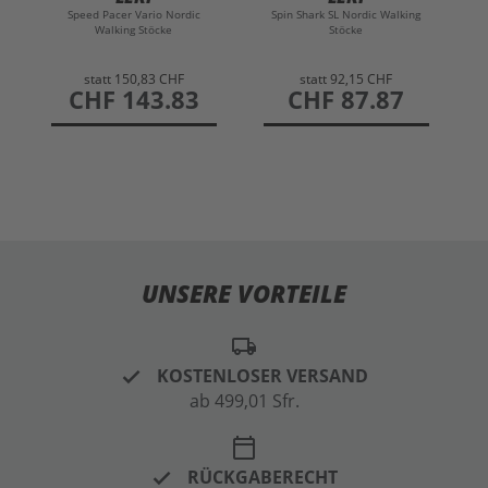
Speed Pacer Vario Nordic
Spin Shark SL Nordic Walking
Walking Stöcke
Stöcke
statt
150,83 CHF
statt
92,15 CHF
preis
CHF 143.83
preis
CHF 87.87
UNSERE VORTEILE
local_shipping
KOSTENLOSER VERSAND
ab 499,01 Sfr.
calendar_today
RÜCKGABERECHT