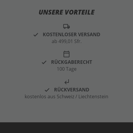
UNSERE VORTEILE
local_shipping
KOSTENLOSER VERSAND
ab 499,01 Sfr.
calendar_today
RÜCKGABERECHT
100 Tage
subdirectory_arrow_left
RÜCKVERSAND
kostenlos aus Schweiz / Liechtenstein