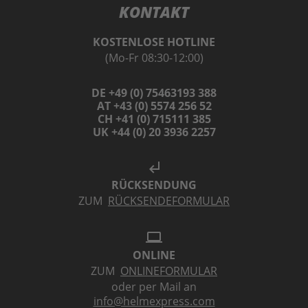
KONTAKT
KOSTENLOSE HOTLINE
(Mo-Fr 08:30-12:00)
DE +49 (0) 75463193 388
AT +43 (0) 5574 256 52
CH +41 (0) 715111 385
UK +44 (0) 20 3936 2257
subdirectory_arrow_left
RÜCKSENDUNG
ZUM
RÜCKSENDEFORMULAR
laptop
ONLINE
ZUM
ONLINEFORMULAR
oder per Mail an
info@helmexpress.com