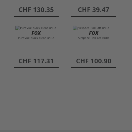
preis
CHF 130.35
preis
CHF 39.47
FOX
FOX
PureVue black-clear Brille
Airspace Roll Off Brille
preis
CHF 117.31
preis
CHF 100.90