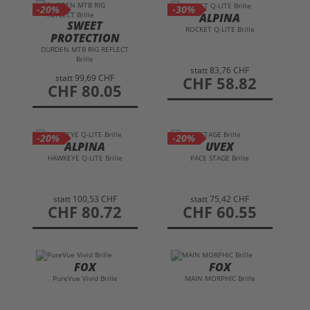
-20%
-30%
ALPINA
SWEET
ROCKET Q-LITE Brille
PROTECTION
DURDEN MTB RIG REFLECT
Brille
statt
83,76 CHF
statt
99,69 CHF
preis
CHF 58.82
preis
CHF 80.05
-20%
-20%
ALPINA
UVEX
HAWKEYE Q-LITE Brille
PACE STAGE Brille
statt
100,53 CHF
statt
75,42 CHF
preis
CHF 80.72
preis
CHF 60.55
FOX
FOX
PureVue Vivid Brille
MAIN MORPHIC Brille