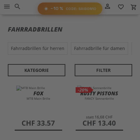
Direkt
−10%
person_outline
menu
search
favorite_border
local_grocery_store
RABATT
zum
AUF ALLES!
☀️
−10 %
CODE: SAISON10
Inhalt
SAISON10
CODE:
FAHRRADBRILLEN
fahrradbrillen für herren
fahrradbrille für damen
f
KATEGORIE
FILTER
-20%
FOX
RUSTY PISTONS
MTB Main Brille
FANCY Sonnenbrille
statt
16,68 CHF
preis
CHF 33.57
preis
CHF 13.40