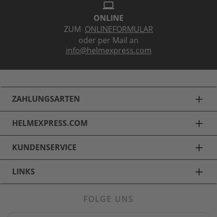
laptop
ONLINE
ZUM
ONLINEFORMULAR
oder per Mail an
info@helmexpress.com
ZAHLUNGSARTEN
add
HELMEXPRESS.COM
add
KUNDENSERVICE
add
LINKS
add
FOLGE UNS
Fahrradhelme