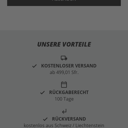
UNSERE VORTEILE
local_shipping
KOSTENLOSER VERSAND
ab 499,01 Sfr.
calendar_today
RÜCKGABERECHT
100 Tage
subdirectory_arrow_left
RÜCKVERSAND
kostenlos aus Schweiz / Liechtenstein