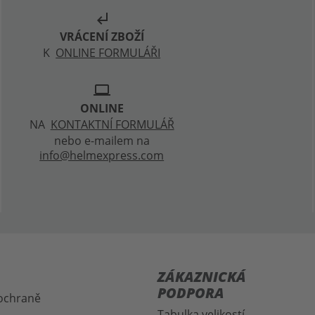
subdirectory_arrow_left
VRÁCENÍ ZBOŽÍ
K
ONLINE FORMULÁŘI
laptop
ONLINE
NA
KONTAKTNÍ FORMULÁŘ
nebo e-mailem na
info@helmexpress.com
ZÁKAZNICKÁ
PODPORA
 ochraně
Tabulka velikostí