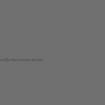
s
obr