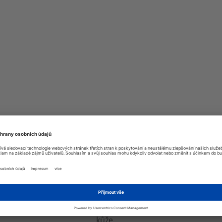
TABULKA VELIKOSTÍ
800232
RUSTY PISTONS
pro muže
kůže