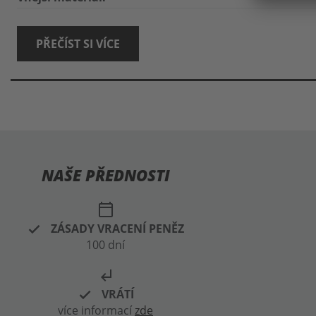
PŘEČÍST SI VÍCE
NAŠE PŘEDNOSTI
calendar_today
ZÁSADY VRACENÍ PENĚZ
100 dní
subdirectory_arrow_left
VRÁTÍ
více informací
zde