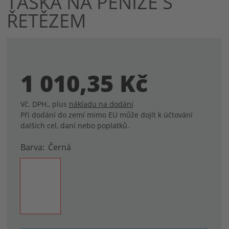
TAŠKA NA PENÍZE S
ázky
ŘETĚZEM
1 010,35 Kč
Vč. DPH.
,
plus
nákladu na dodání
Při dodání do zemí mimo EU může dojít k účtování
dalších cel, daní nebo poplatků.
Barva
Černá