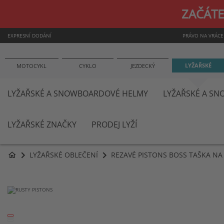
ZAČÁTE
EXPRESNÍ DODÁNÍ
PRÁVO NA VRÁCE
LYŽAŘSKÉ
MOTOCYKL
CYKLO
JEZDECKÝ
LYŽAŘSKÉ A SNOWBOARDOVÉ HELMY
LYŽAŘSKÉ A S
LYŽAŘSKÉ ZNAČKY
PRODEJ LYŽÍ
LYŽAŘSKÉ OBLEČENÍ
REZAVÉ PISTONS BOSS TAŠKA NA
home
Přeskočit
na
konec
galerie