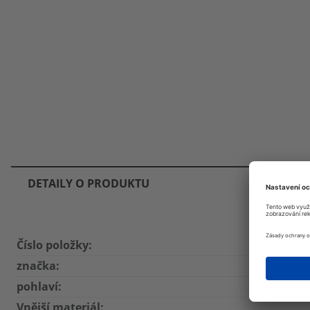
DETAILY O PRODUKTU
Číslo položky:
značka:
pohlaví:
Vnější materiál: