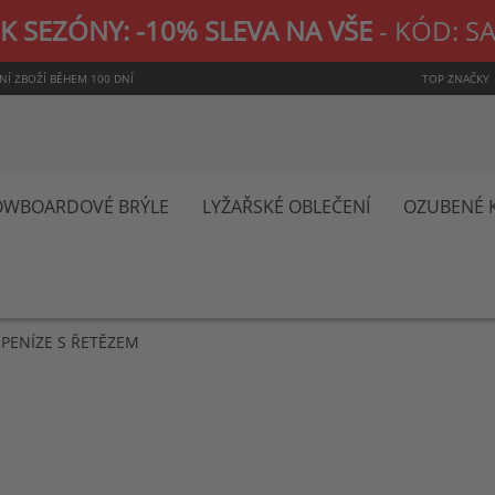
K SEZÓNY: -10% SLEVA NA VŠE
- KÓD: S
NÍ ZBOŽÍ BĚHEM 100 DNÍ
TOP ZNAČKY
NOWBOARDOVÉ BRÝLE
LYŽAŘSKÉ OBLEČENÍ
OZUBENÉ 
 PENÍZE S ŘETĚZEM
Pře
na
zač
gal