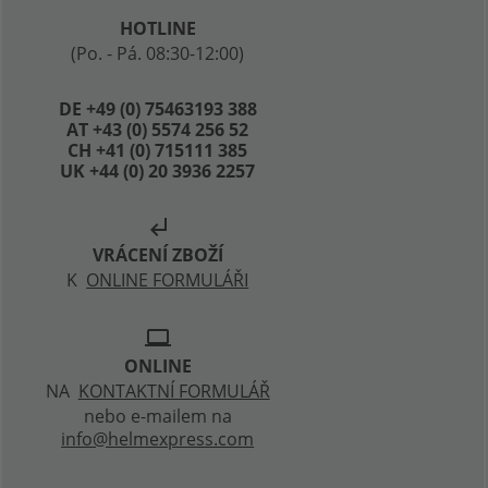
HOTLINE
(Po. - Pá. 08:30-12:00)
DE +49 (0) 75463193 388
AT +43 (0) 5574 256 52
CH +41 (0) 715111 385
UK +44 (0) 20 3936 2257
subdirectory_arrow_left
VRÁCENÍ ZBOŽÍ
K
ONLINE FORMULÁŘI
laptop
ONLINE
NA
KONTAKTNÍ FORMULÁŘ
nebo e-mailem na
info@helmexpress.com