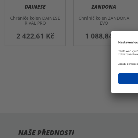
DAINESE
ZANDONA
Chrániče kolen DAINESE
Chránič kolen ZANDONA
RIVAL PRO
EVO
2 422,61 Kč
1 088,84 Kč
NAŠE PŘEDNOSTI