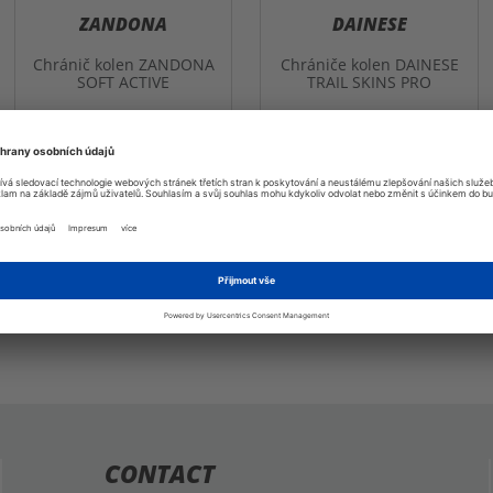
ZANDONA
DAINESE
Chránič kolen ZANDONA
Chrániče kolen DAINESE
SOFT ACTIVE
TRAIL SKINS PRO
1 743,60 Kč
1 750,15 Kč
Nebyly nalezeny žádné další produkty
CONTACT