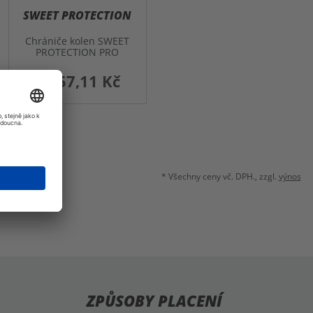
SWEET PROTECTION
Chrániče kolen SWEET
PROTECTION PRO
2 657,11 Kč
* Všechny ceny vč. DPH., zzgl.
výnos
ZPŮSOBY PLACENÍ