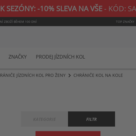
K SEZÓNY: -10% SLEVA NA VŠE
- KÓD: S
NÍ ZBOŽÍ BĚHEM 100 DNÍ
TOP ZNAČKY
ZNAČKY
PRODEJ JÍZDNÍCH KOL
RÁNIČE JÍZDNÍCH KOL PRO ŽENY
CHRÁNIČE KOL NA KOLE
KATEGORIE
FILTR