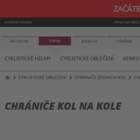
ZAČÁTE
EXPRESNÍ DODÁNÍ
PRÁVO NA VRÁCE
CYKLO
MOTOCYKL
JEZDECKÝ
LYŽAŘSKÉ
CYKLISTICKÉ HELMY
CYKLISTICKÉ OBLEČENÍ
VENKU
CYKLISTICKÉ OBLEČENÍ
CHRÁNIČE JÍZDNÍCH KOL
CH
home
CHRÁNIČE KOL NA KOLE