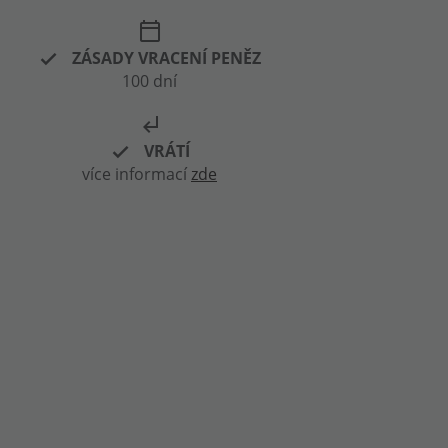
calendar_today
ZÁSADY VRACENÍ PENĚZ
100 dní
subdirectory_arrow_left
VRÁTÍ
více informací
zde