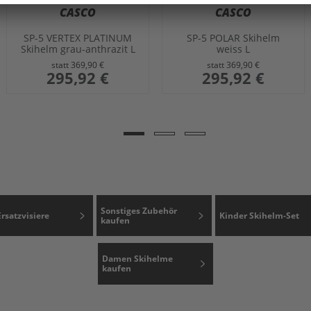
CASCO
CASCO
SP-5 VERTEX PLATINUM
SP-5 POLAR Skihelm
Skihelm grau-anthrazit L
weiss L
statt
369,90 €
statt
369,90 €
sonderangebot
295,92 €
sonderangebot
295,92 €
Sonstiges Zubehör
Ersatzvisiere
Kinder Skihelm-Set
kaufen
Damen Skihelme
kaufen