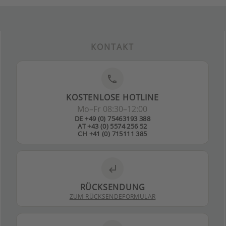
KONTAKT
phone
KOSTENLOSE HOTLINE
Mo–Fr 08:30–12:00
DE +49 (0) 75463193 388
AT +43 (0) 5574 256 52
CH +41 (0) 715111 385
subdirectory_arrow_left
RÜCKSENDUNG
ZUM RÜCKSENDEFORMULAR