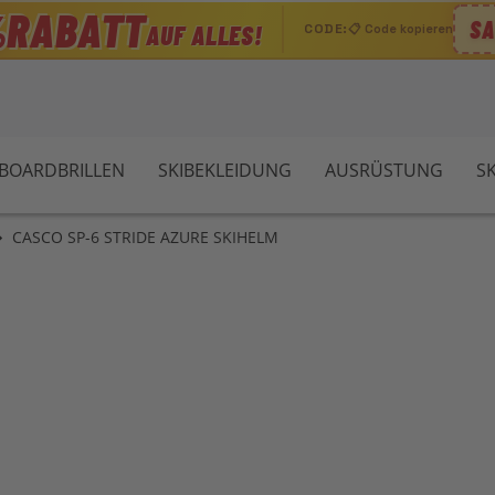
RABATT
%
SA
AUF ALLES!
CODE:
📋 Code kopieren
WBOARDBRILLEN
SKIBEKLEIDUNG
AUSRÜSTUNG
S
CASCO SP-6 STRIDE AZURE SKIHELM
Zu
Anf
der
Bil
spr