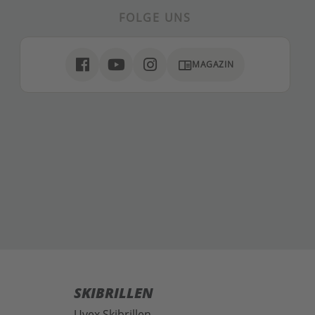
FOLGE UNS
chrome_reader_mode
MAGAZIN
SKIBRILLEN
Uvex Skibrillen