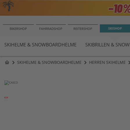
🌴
−10
SKISHOP
BIKERSHOP
FAHRRADSHOP
REITERSHOP
SKIHELME & SNOWBOARDHELME
SKIBRILLEN & SNO
SKIHELME & SNOWBOARDHELME
HERREN SKIHELME
home
Zum
Ende
der
Bildergalerie
springen