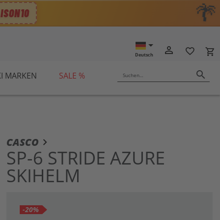
🌴
ISON10
✕
person_outline
favorite_border
local_grocery_store
Deutsch
search
KI MARKEN
SALE %
Suchen…
m
CASCO
ang
SP-6 STRIDE AZURE
dergalerie
SKIHELM
ingen
-20%