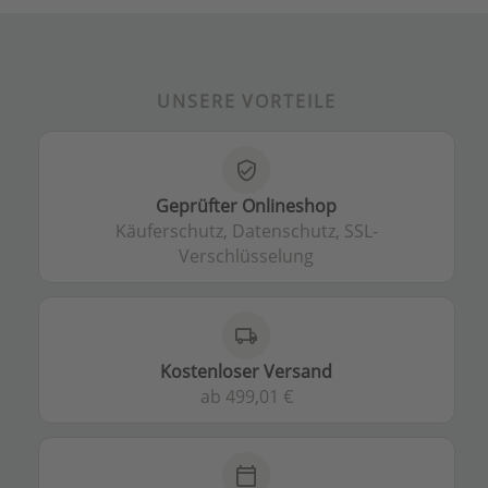
UNSERE VORTEILE
verified_user
Geprüfter Onlineshop
Käuferschutz, Datenschutz, SSL-
Verschlüsselung
local_shipping
Kostenloser Versand
ab 499,01 €
calendar_today