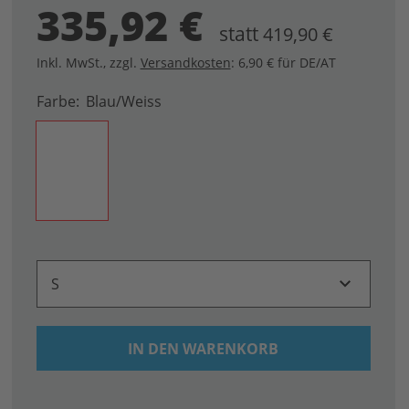
335,92 €
statt
419,90 €
Inkl. MwSt.
,
zzgl.
Versandkosten
: 6,90 € für DE/AT
Farbe
Blau/weiss
S
IN DEN WARENKORB