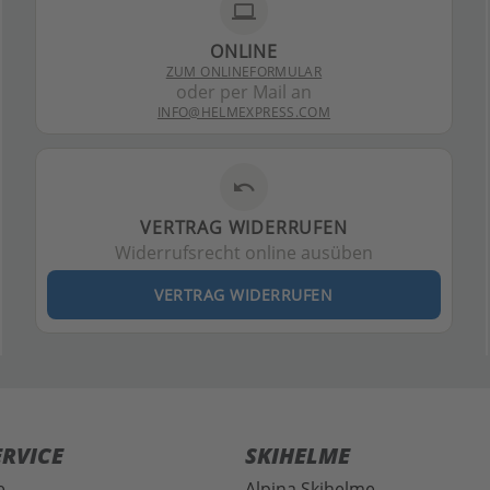
laptop
ONLINE
ZUM ONLINEFORMULAR
oder per Mail an
INFO@HELMEXPRESS.COM
undo
VERTRAG WIDERRUFEN
Widerrufsrecht online ausüben
VERTRAG WIDERRUFEN
RVICE
SKIHELME
e
Alpina Skihelme