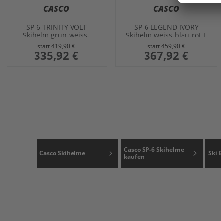
CASCO
CASCO
SP-6 TRINITY VOLT
SP-6 LEGEND IVORY
Skihelm grün-weiss-
Skihelm weiss-blau-rot L
orange M
statt
419,90 €
statt
459,90 €
sonderangebot
335,92 €
sonderangebot
367,92 €
Casco SP-6 Skihelme
Casco Skihelme
Ski 
kaufen