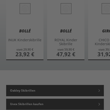
BOLLÉ
BOLLÉ
GIR
INUK Kinderskibrille
ROYAL Kinder
CHICO 
Skibrille
Kinderski
statt
29,90 €
statt
59,90 €
statt
39,
sonderangebot
23,92 €
sonderangebot
47,92 €
sonderan
31,9
Oakley Skibrillen
Uvex Skibrillen kaufen