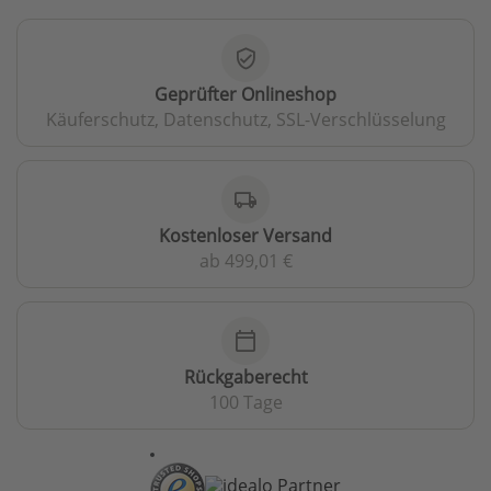
verified_user
Geprüfter Onlineshop
Käuferschutz, Datenschutz, SSL-Verschlüsselung
local_shipping
Kostenloser Versand
ab 499,01 €
calendar_today
Rückgaberecht
100 Tage