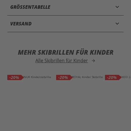
keyboard_arrow_down
GRÖSSENTABELLE
keyboard_arrow_down
VERSAND
MEHR SKIBRILLEN FÜR KINDER
Alle Skibrillen für Kinder
arrow_forward
-20%
-20%
-20%