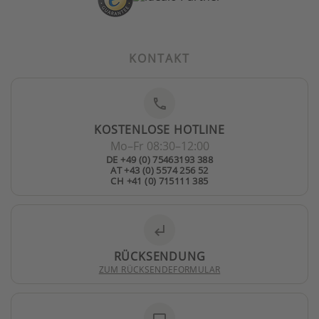
KONTAKT
phone
KOSTENLOSE HOTLINE
Mo–Fr 08:30–12:00
DE +49 (0) 75463193 388
AT +43 (0) 5574 256 52
CH +41 (0) 715111 385
subdirectory_arrow_left
RÜCKSENDUNG
ZUM RÜCKSENDEFORMULAR
laptop