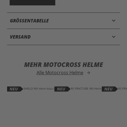
keyboard_arrow_down
GRÖSSENTABELLE
keyboard_arrow_down
VERSAND
MEHR MOTOCROSS HELME
Alle Motocross Helme
arrow_forward
NEU
NEU
NEU