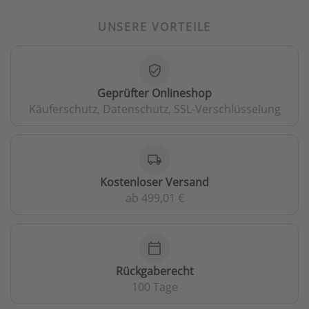
UNSERE VORTEILE
verified_user
Geprüfter Onlineshop
Käuferschutz, Datenschutz, SSL-Verschlüsselung
local_shipping
Kostenloser Versand
ab 499,01 €
calendar_today
Rückgaberecht
100 Tage