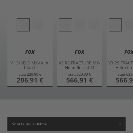
FOX
FOX
FO
V1 SHIELD MX-Helm
V3 RS FRACTURE MX-
V3 RS FRAC
blau L
Helm flo red M
Helm flo
statt
229,90 €
statt
629,90 €
statt
629
sonderangebot
206,91 €
sonderangebot
566,91 €
sonderang
566,9
Shot Furious Helme