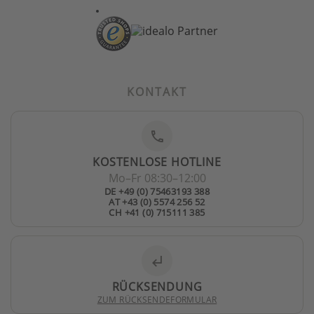
KONTAKT
phone
KOSTENLOSE HOTLINE
Mo–Fr 08:30–12:00
DE +49 (0) 75463193 388
AT +43 (0) 5574 256 52
CH +41 (0) 715111 385
subdirectory_arrow_left
RÜCKSENDUNG
ZUM RÜCKSENDEFORMULAR