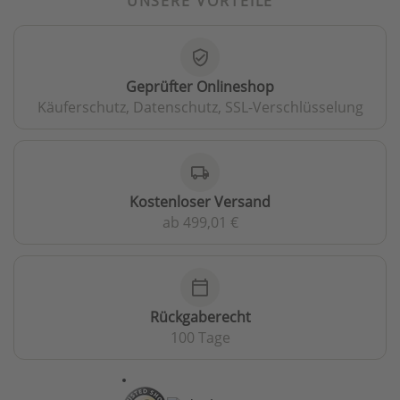
UNSERE VORTEILE
verified_user
Geprüfter Onlineshop
Käuferschutz, Datenschutz, SSL-Verschlüsselung
local_shipping
Kostenloser Versand
ab 499,01 €
calendar_today
Rückgaberecht
100 Tage