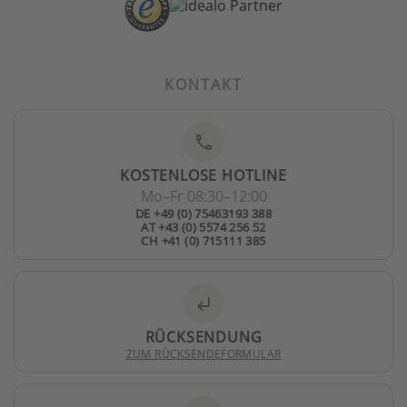
KONTAKT
phone
KOSTENLOSE HOTLINE
Mo–Fr 08:30–12:00
DE +49 (0) 75463193 388
AT +43 (0) 5574 256 52
CH +41 (0) 715111 385
subdirectory_arrow_left
RÜCKSENDUNG
ZUM RÜCKSENDEFORMULAR