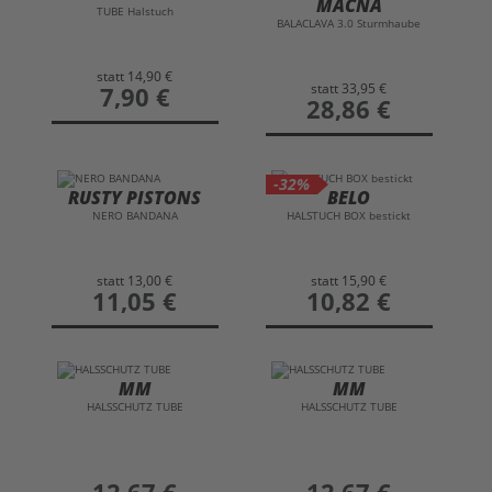
MACNA
TUBE Halstuch
BALACLAVA 3.0 Sturmhaube
statt
14,90 €
statt
33,95 €
preis
7,90 €
preis
28,86 €
-32%
RUSTY PISTONS
BELO
NERO BANDANA
HALSTUCH BOX bestickt
statt
13,00 €
statt
15,90 €
preis
11,05 €
preis
10,82 €
MM
MM
HALSSCHUTZ TUBE
HALSSCHUTZ TUBE
preis
12,67 €
preis
12,67 €