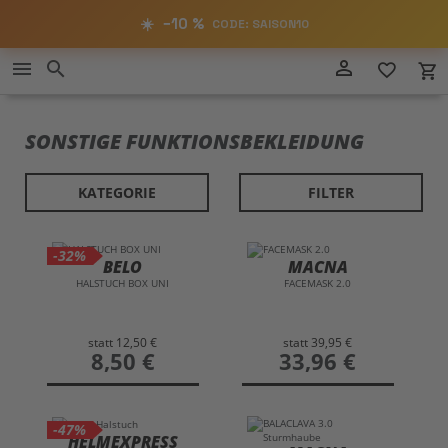
RABATT
−10%
☀️
−10 %
CODE: SAISON10
AUF ALLES!
Direkt
person_outline
menu
search
favorite_border
local_grocery_store
SAISON10
zum
CODE:
Inhalt
SONSTIGE FUNKTIONSBEKLEIDUNG
KATEGORIE
FILTER
-32%
BELO
MACNA
HALSTUCH BOX UNI
FACEMASK 2.0
statt
12,50 €
statt
39,95 €
preis
8,50 €
preis
33,96 €
-47%
HELMEXPRESS