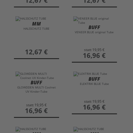
MM
BUFF
HALSSCHUTZ TUBE
VENEER BLUE original Tube
statt
19,95 €
preis
12,67 €
preis
16,96 €
BUFF
BUFF
ELEKTRIK BLUE Tube
GLOWDDEN MULTI Coolnet
UV Kinder-Tube
statt
19,95 €
statt
19,95 €
preis
16,96 €
preis
16,96 €