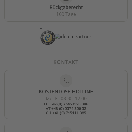
Rückgaberecht
100 Tage
KONTAKT
phone
KOSTENLOSE HOTLINE
Mo–Fr 08:30–12:00
DE +49 (0) 75463193 388
AT +43 (0) 5574 256 52
CH +41 (0) 715111 385