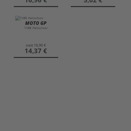
MOTO GP
TUBE Halsschutz
statt
16,90 €
preis
14,37 €