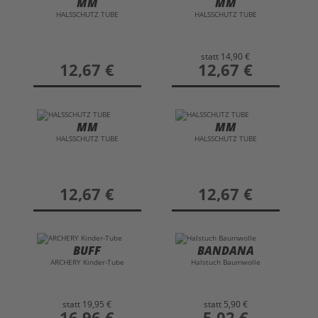
MM
MM
HALSSCHUTZ TUBE
HALSSCHUTZ TUBE
statt
14,90 €
preis
12,67 €
preis
12,67 €
MM
MM
HALSSCHUTZ TUBE
HALSSCHUTZ TUBE
preis
12,67 €
preis
12,67 €
BUFF
BANDANA
ARCHERY Kinder-Tube
Halstuch Baumwolle
statt
19,95 €
statt
5,90 €
preis
16,96 €
preis
5,02 €