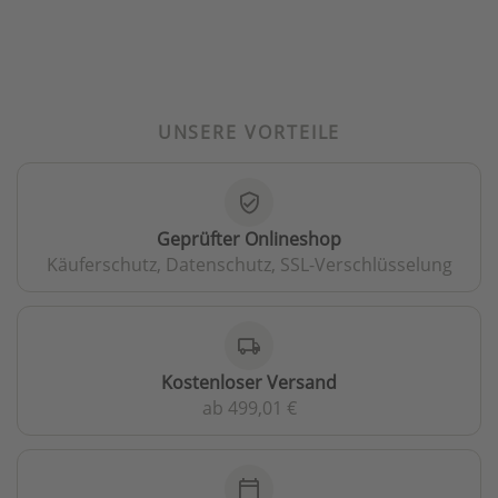
UNSERE VORTEILE
verified_user
Geprüfter Onlineshop
Käuferschutz, Datenschutz, SSL-Verschlüsselung
local_shipping
Kostenloser Versand
ab 499,01 €
calendar_today