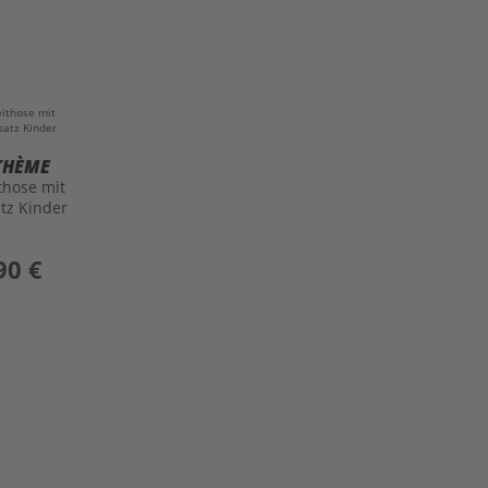
THÈME
ithose mit
tz Kinder
90 €