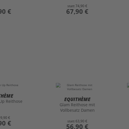
statt
74,90 €
90 €
preis
67,90 €
THÈME
EQUITHÈME
 Up Reithose
Glam Reithose mit
Vollbesatz Damen
99,90 €
90 €
statt
63,90 €
preis
56,90 €