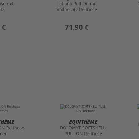
ose mit
Tatiana Pull On mit
atz
Vollbesatz Reithose
 €
preis
71,90 €
THÈME
EQUITHÈME
ON Reithose
DOLOMYT SOFTSHELL-
men
PULL-ON Reithose