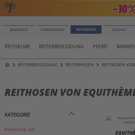
🌴
−10
REITERSHOP
BIKERSHOP
FAHRRADSHOP
SKISHOP
REITHELME
REITERBEKLEIDUNG
PFERD
MARKE
REITERBEKLEIDUNG
REITERHOSEN
REITHOSEN VON
home
REITHOSEN VON EQUITHÈM
KATEGORIE
Reitershop
(20)
EQUITH