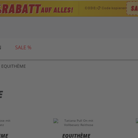
RABATT
%
SA
AUF ALLES!
CODE:
📋 Code kopieren
N
SALE %
 EQUITHÈME
E
ÈME
EQUITHÈME