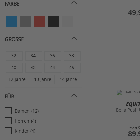
FARBE
preis
49,
GRÖSSE
32
34
36
38
40
42
44
46
12 Jahre
10 Jahre
14 Jahre
FÜR
EQUI
Bella Push
Damen
(12)
Herren
(4)
statt
Kinder
(4)
preis
89,