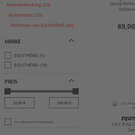
Georg Reith
Reiterbekleidung
(20)
Vollbes
Reiterhosen
(20)
preis
89,90
Reithosen von EQUITHÈME
(20)
MARKE
EQUITHÉME
(1)
EQUITHÈME
(19)
PREIS
EQUI
nur rabattierte Produkte
(6)
LYLY PULL-
Da