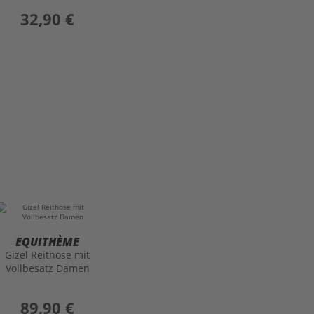
preis
32,90 €
EQUITHÈME
Gizel Reithose mit
Vollbesatz Damen
preis
89,90 €