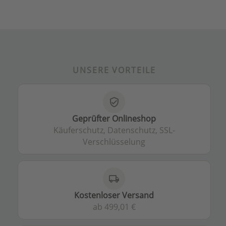
UNSERE VORTEILE
verified_user
Geprüfter Onlineshop
Käuferschutz, Datenschutz, SSL-
Verschlüsselung
local_shipping
Kostenloser Versand
ab 499,01 €