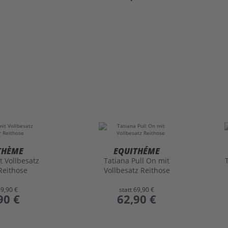
THÈME
EQUITHÉME
t Vollbesatz
Tatiana Pull On mit
Reithose
Vollbesatz Reithose
69,90 €
statt
69,90 €
90 €
preis
62,90 €