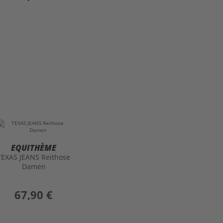
EQUITHÈME
TEXAS JEANS Reithose
Damen
preis
67,90 €