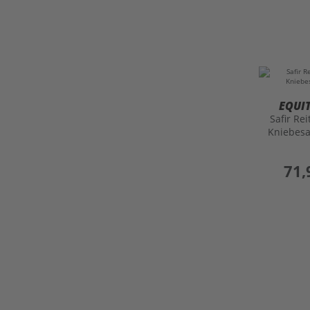
EQUI
Safir Re
Kniebesa
preis
71,