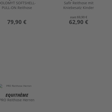
DOLOMYT SOFTSHELL-
Safir Reithose mit
PULL-ON Reithose
Kniebesatz Kinder
statt
69,90 €
preis
79,90 €
preis
62,90 €
EQUITHÈME
PRO Reithose Herren