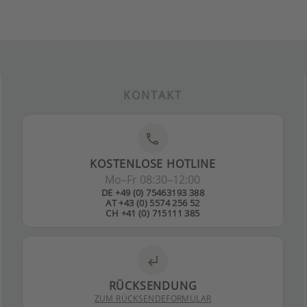
KONTAKT
phone
KOSTENLOSE HOTLINE
Mo–Fr 08:30–12:00
DE +49 (0) 75463193 388
AT +43 (0) 5574 256 52
CH +41 (0) 715111 385
subdirectory_arrow_left
RÜCKSENDUNG
ZUM RÜCKSENDEFORMULAR