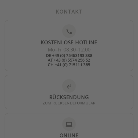
KONTAKT
phone
KOSTENLOSE HOTLINE
Mo–Fr 08:30–12:00
DE +49 (0) 75463193 388
AT +43 (0) 5574 256 52
CH +41 (0) 715111 385
subdirectory_arrow_left
RÜCKSENDUNG
ZUM RÜCKSENDEFORMULAR
laptop
ONLINE