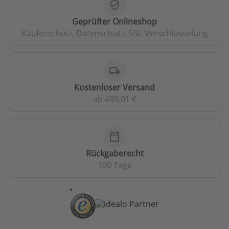
verified_user
Geprüfter Onlineshop
Käuferschutz, Datenschutz, SSL-Verschlüsselung
local_shipping
Kostenloser Versand
ab 499,01 €
calendar_today
Rückgaberecht
100 Tage