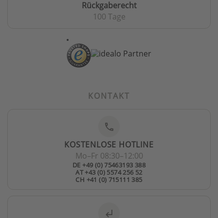
Rückgaberecht
100 Tage
KONTAKT
phone
KOSTENLOSE HOTLINE
Mo–Fr 08:30–12:00
DE +49 (0) 75463193 388
AT +43 (0) 5574 256 52
CH +41 (0) 715111 385
subdirectory_arrow_left