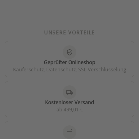
UNSERE VORTEILE
verified_user
Geprüfter Onlineshop
Käuferschutz, Datenschutz, SSL-Verschlüsselung
local_shipping
Kostenloser Versand
ab 499,01 €
calendar_today