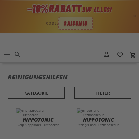
RABATT
−10%
AUF ALLES!
✕
SAISON10
CODE:
Direkt
person_outline
menu
search
favorite_border
local_grocery_store
zum
Inhalt
REINIGUNGSHILFEN
KATEGORIE
FILTER
HIPPOTONIC
HIPPOTONIC
Grip Klappbarer Tritthocker
Striegel und Putzhandschuh