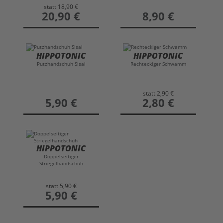
statt
18,90 €
preis
20,90 €
preis
8,90 €
HIPPOTONIC
HIPPOTONIC
Putzhandschuh Sisal
Rechteckiger Schwamm
statt
2,90 €
preis
5,90 €
preis
2,80 €
HIPPOTONIC
Doppelseitiger
Striegelhandschuh
statt
5,90 €
preis
5,90 €