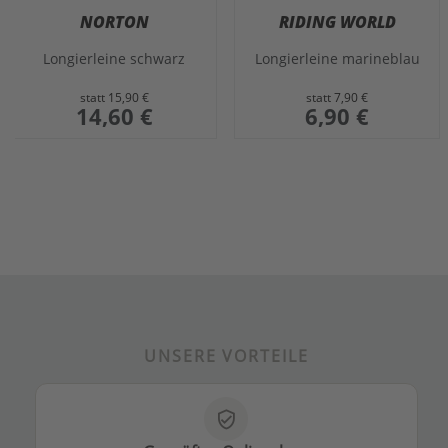
NORTON
RIDING WORLD
Longierleine schwarz
Longierleine marineblau
statt
15,90 €
statt
7,90 €
sonderangebot
14,60 €
sonderangebot
6,90 €
UNSERE VORTEILE
verified_user