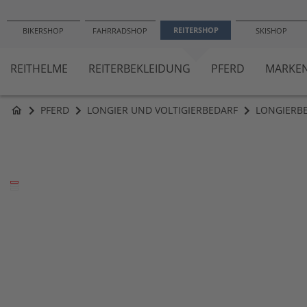
−1
REITERSHOP
BIKERSHOP
FAHRRADSHOP
SKISHOP
REITHELME
REITERBEKLEIDUNG
PFERD
MARKE
PFERD
LONGIER UND VOLTIGIERBEDARF
LONGIERB
home
Zum
Ende
der
Bildergalerie
springen