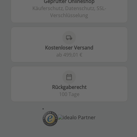
Geprüfter Onlineshop
Käuferschutz, Datenschutz, SSL-
Verschlüsselung
local_shipping
Kostenloser Versand
ab 499,01 €
calendar_today
Rückgaberecht
100 Tage