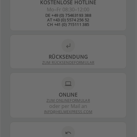
KOSTENLOSE HOTLINE
Mo–Fr 08:30–12:00
DE +49 (0) 75463193 388
AT +43 (0) 5574 256 52
CH +41 (0) 715111 385
subdirectory_arrow_left
RÜCKSENDUNG
ZUM RÜCKSENDEFORMULAR
laptop
ONLINE
ZUM ONLINEFORMULAR
oder per Mail an
INFO@HELMEXPRESS.COM
undo