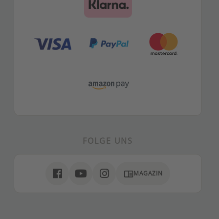
FOLGE UNS
chrome_reader_mode
MAGAZIN