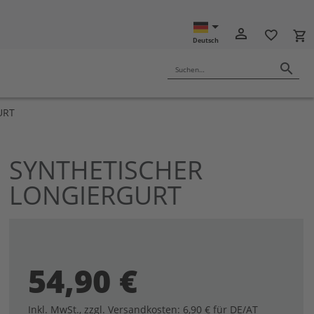
ON10
person_outline
favorite_border
local_grocery_store
Deutsch
search
Suchen…
URT
SYNTHETISCHER
m
ang
LONGIERGURT
dergalerie
ingen
54,90 €
Inkl. MwSt.
,
zzgl.
Versandkosten
: 6,90 € für DE/AT