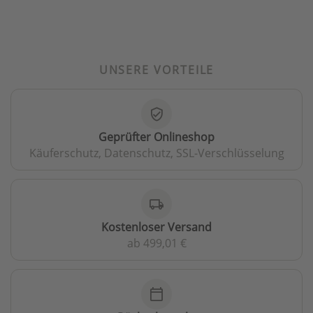
UNSERE VORTEILE
verified_user
Geprüfter Onlineshop
Käuferschutz, Datenschutz, SSL-Verschlüsselung
local_shipping
Kostenloser Versand
ab 499,01 €
calendar_today