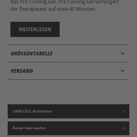
das Pro Cooling Gel. Pro Cooling Gel verlängert
die Therapiezeit auf etwa 40 Minuten.
WEITERLESEN
keyboard_arrow_down
GRÖSSENTABELLE
keyboard_arrow_down
VERSAND
LAMI-CELL Reithelme
Reiter Sale kaufen