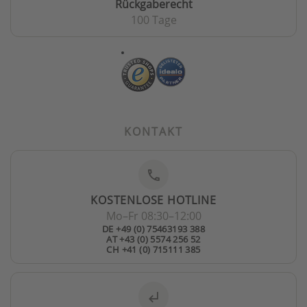
Rückgaberecht
100 Tage
KONTAKT
phone
KOSTENLOSE HOTLINE
Mo–Fr 08:30–12:00
DE +49 (0) 75463193 388
AT +43 (0) 5574 256 52
CH +41 (0) 715111 385
subdirectory_arrow_left